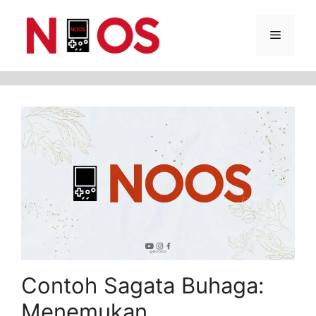
Skip
Menu
to
content
Contoh Sagata Buhaga:
Menemukan