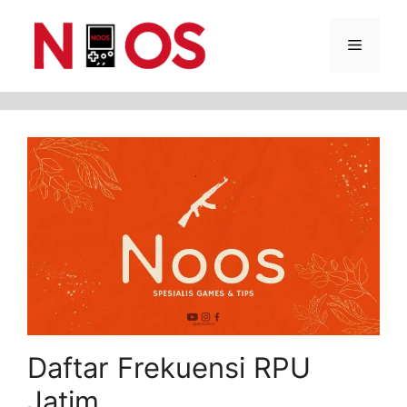
Skip
Menu
to
content
Daftar Frekuensi RPU
Jatim