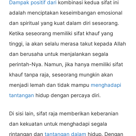
Dampak positif dari
kombinasi kedua sifat ini
adalah menciptakan keseimbangan emosional
dan spiritual yang kuat dalam diri seseorang.
Ketika seseorang memiliki sifat khauf yang
tinggi, ia akan selalu merasa takut kepada Allah
dan berusaha untuk menjalankan segala
perintah-Nya. Namun, jika hanya memiliki sifat
khauf tanpa raja, seseorang mungkin akan
menjadi lemah dan tidak mampu
menghadapi
tantangan
hidup dengan percaya diri.
Di sisi lain, sifat raja memberikan keberanian
dan kekuatan untuk menghadapi segala
rintangan dan
tantangan dalam
hidup. Dengan