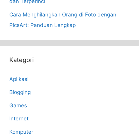
dan Terperinci
Cara Menghilangkan Orang di Foto dengan
PicsArt: Panduan Lengkap
Kategori
Aplikasi
Blogging
Games
Internet
Komputer