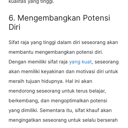
kualitas yang tinggi.
6. Mengembangkan Potensi
Diri
Sifat raja yang tinggi dalam diri seseorang akan
membantu mengembangkan potensi diri.
Dengan memiliki sifat raja
yang kuat
, seseorang
akan memiliki keyakinan dan motivasi diri untuk
meraih tujuan hidupnya. Hal ini akan
mendorong seseorang untuk terus belajar,
berkembang, dan mengoptimalkan potensi
yang dimiliki. Sementara itu, sifat khauf akan
mengingatkan seseorang untuk selalu berserah