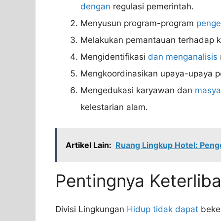
dengan
regulasi pemerintah.
Menyusun program-program
pengel
Melakukan pemantauan terhadap kua
Mengidentifikasi
dan menganalisis
Mengkoordinasikan upaya-upaya pe
Mengedukasi karyawan dan
masyar
kelestarian alam.
Artikel Lain:
Ruang Lingkup Hotel: Penge
Pentingnya Keterlib
Divisi Lingkungan
Hidup tidak dapat
beker