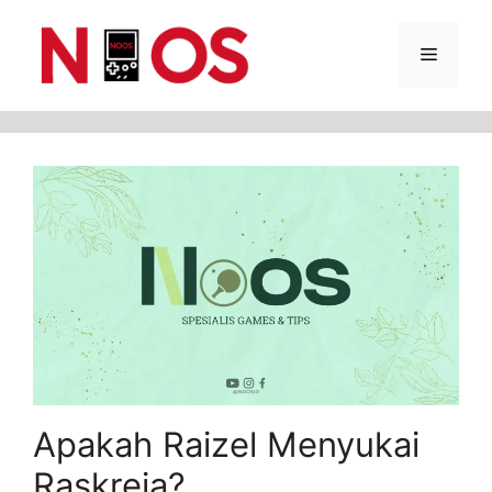
Skip
Menu
to
content
Apakah Raizel Menyukai
Raskreia?