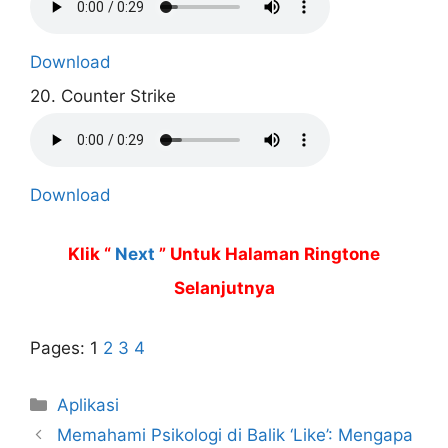
Download
20. Counter Strike
Download
Klik “
Next
” Untuk Halaman Ringtone
Selanjutnya
Pages:
1
2
3
4
Categories
Aplikasi
Memahami Psikologi di Balik ‘Like’: Mengapa