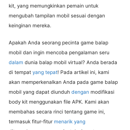
kit, yang memungkinkan pemain untuk
mengubah tampilan mobil sesuai dengan
keinginan mereka.
Apakah Anda seorang pecinta game balap
mobil dan ingin mencoba pengalaman seru
dalam
dunia balap mobil virtual? Anda berada
di tempat
yang tepat
! Pada artikel ini, kami
akan memperkenalkan Anda pada game balap
mobil yang dapat diunduh
dengan
modifikasi
body kit menggunakan file APK. Kami akan
membahas secara rinci tentang game ini,
termasuk fitur-fitur
menarik yang