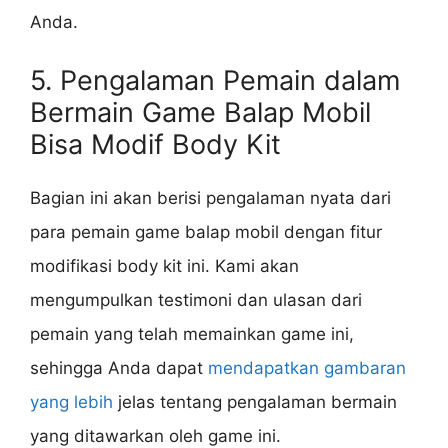
Anda.
5. Pengalaman Pemain dalam
Bermain Game Balap Mobil
Bisa Modif Body Kit
Bagian ini akan berisi pengalaman nyata dari
para pemain game balap mobil dengan fitur
modifikasi body kit ini. Kami akan
mengumpulkan testimoni dan ulasan dari
pemain yang telah memainkan game ini,
sehingga Anda dapat
mendapatkan gambaran
yang lebih
jelas tentang pengalaman bermain
yang ditawarkan oleh game ini.