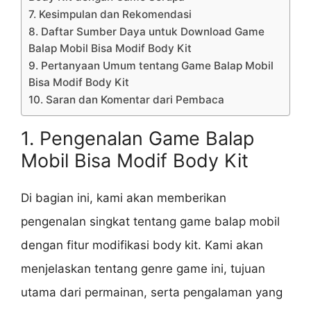
7. Kesimpulan dan Rekomendasi
8. Daftar Sumber Daya untuk Download Game
Balap Mobil Bisa Modif Body Kit
9. Pertanyaan Umum tentang Game Balap Mobil
Bisa Modif Body Kit
10. Saran dan Komentar dari Pembaca
1. Pengenalan Game Balap
Mobil Bisa Modif Body Kit
Di bagian ini, kami akan memberikan
pengenalan singkat tentang game balap mobil
dengan fitur modifikasi body kit. Kami akan
menjelaskan tentang genre game ini, tujuan
utama dari permainan, serta pengalaman yang