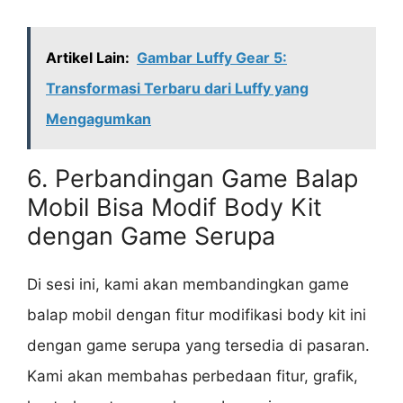
Artikel Lain:
Gambar Luffy Gear 5:
Transformasi Terbaru dari Luffy yang
Mengagumkan
6. Perbandingan Game Balap
Mobil Bisa Modif Body Kit
dengan Game Serupa
Di sesi ini, kami akan membandingkan game
balap mobil dengan fitur modifikasi body kit ini
dengan game serupa yang tersedia di pasaran.
Kami akan membahas perbedaan fitur, grafik,