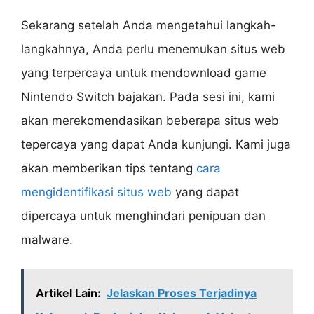
Sekarang setelah Anda mengetahui langkah-
langkahnya, Anda perlu menemukan situs web
yang terpercaya untuk mendownload game
Nintendo Switch bajakan. Pada sesi ini, kami
akan merekomendasikan beberapa situs web
tepercaya yang dapat Anda kunjungi. Kami juga
akan memberikan tips tentang
cara
mengidentifikasi situs web
yang dapat
dipercaya untuk menghindari penipuan dan
malware.
Artikel Lain:
Jelaskan Proses Terjadinya