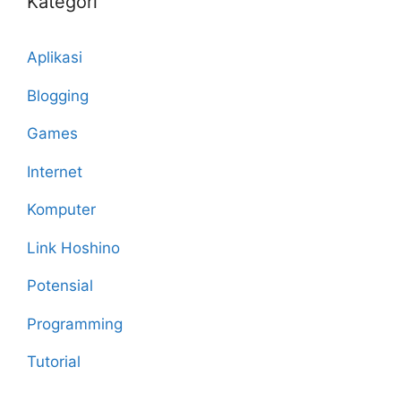
Kategori
Aplikasi
Blogging
Games
Internet
Komputer
Link Hoshino
Potensial
Programming
Tutorial