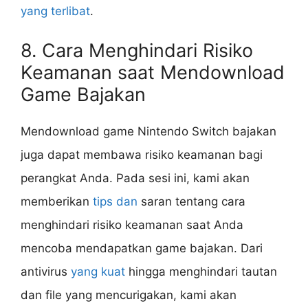
yang terlibat
.
8. Cara Menghindari Risiko
Keamanan saat Mendownload
Game Bajakan
Mendownload game Nintendo Switch bajakan
juga dapat membawa risiko keamanan bagi
perangkat Anda. Pada sesi ini, kami akan
memberikan
tips dan
saran tentang cara
menghindari risiko keamanan saat Anda
mencoba mendapatkan game bajakan. Dari
antivirus
yang kuat
hingga menghindari tautan
dan file yang mencurigakan, kami akan