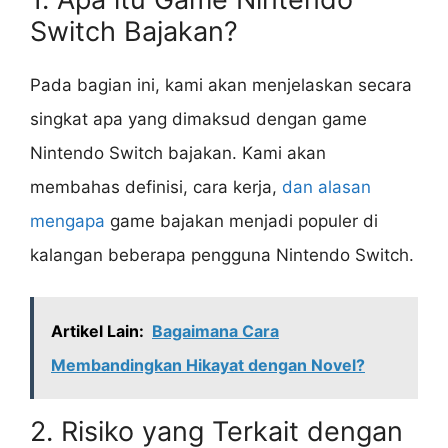
Switch Bajakan?
Pada bagian ini, kami akan menjelaskan secara
singkat apa yang dimaksud dengan game
Nintendo Switch bajakan. Kami akan
membahas definisi, cara kerja,
dan alasan
mengapa
game bajakan menjadi populer di
kalangan beberapa pengguna Nintendo Switch.
Artikel Lain:
Bagaimana Cara
Membandingkan Hikayat dengan Novel?
2. Risiko yang Terkait dengan