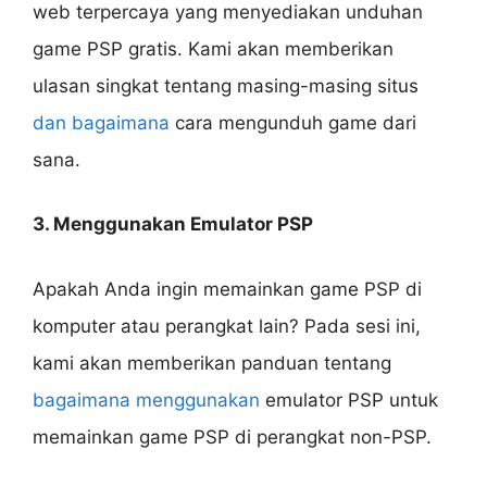
web terpercaya yang menyediakan unduhan
game PSP gratis. Kami akan memberikan
ulasan singkat tentang masing-masing situs
dan bagaimana
cara mengunduh game dari
sana.
3. Menggunakan Emulator PSP
Apakah Anda ingin memainkan game PSP di
komputer atau perangkat lain? Pada sesi ini,
kami akan memberikan panduan tentang
bagaimana menggunakan
emulator PSP untuk
memainkan game PSP di perangkat non-PSP.