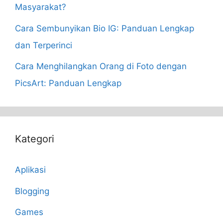
Masyarakat?
Cara Sembunyikan Bio IG: Panduan Lengkap
dan Terperinci
Cara Menghilangkan Orang di Foto dengan
PicsArt: Panduan Lengkap
Kategori
Aplikasi
Blogging
Games