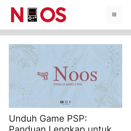
Skip
Menu
to
content
Unduh Game PSP:
Panduan Lengkap untuk