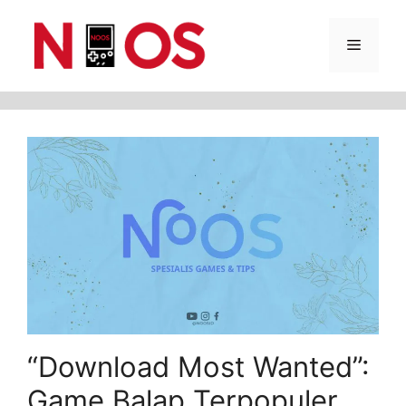
Skip
Menu
to
content
“Download Most Wanted”:
Game Balap Terpopuler