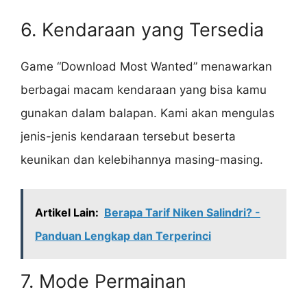
6. Kendaraan yang Tersedia
Game “Download Most Wanted” menawarkan
berbagai macam kendaraan yang bisa kamu
gunakan dalam balapan. Kami akan mengulas
jenis-jenis kendaraan tersebut beserta
keunikan dan kelebihannya masing-masing.
Artikel Lain:
Berapa Tarif Niken Salindri? -
Panduan Lengkap dan Terperinci
7. Mode Permainan