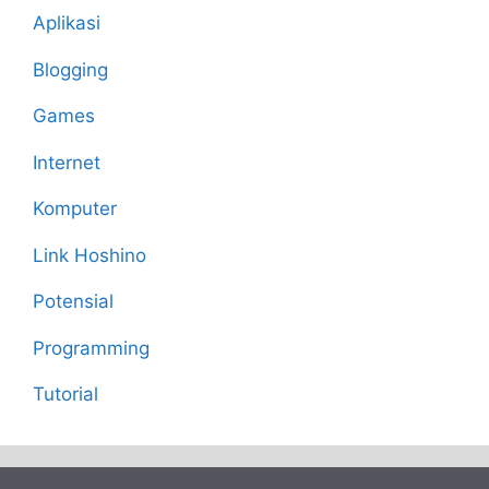
Aplikasi
Blogging
Games
Internet
Komputer
Link Hoshino
Potensial
Programming
Tutorial