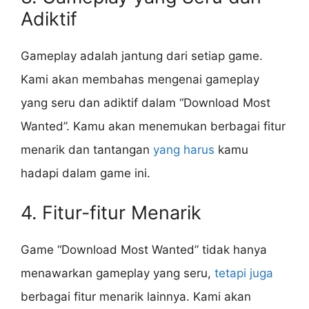
Adiktif
Gameplay adalah jantung dari setiap game.
Kami akan membahas mengenai gameplay
yang seru dan adiktif dalam “Download Most
Wanted”. Kamu akan menemukan berbagai fitur
menarik dan tantangan
yang harus
kamu
hadapi dalam game ini.
4. Fitur-fitur Menarik
Game “Download Most Wanted” tidak hanya
menawarkan gameplay yang seru,
tetapi juga
berbagai fitur menarik lainnya. Kami akan