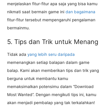
menjelaskan fitur-fitur apa saja yang bisa kamu
nikmati saat bermain game ini
dan bagaimana
fitur-fitur tersebut mempengaruhi pengalaman
bermainmu.
5. Tips dan Trik untuk Menang
Tidak ada
yang lebih seru daripada
memenangkan setiap balapan dalam game
balap. Kami akan memberikan tips dan trik yang
berguna untuk membantu kamu
memaksimalkan potensimu dalam “Download
Most Wanted”. Dengan mengikuti tips ini, kamu
akan menjadi pembalap yang tak terkalahkan!