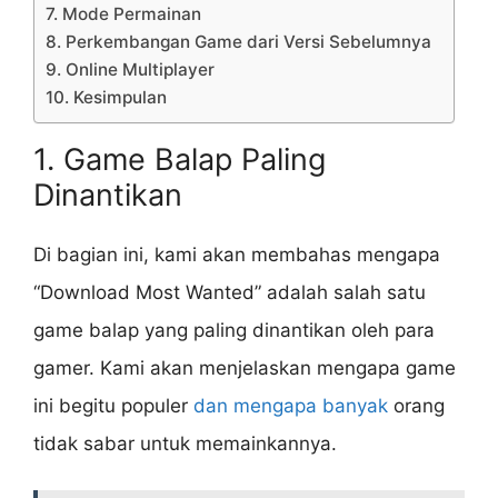
7. Mode Permainan
8. Perkembangan Game dari Versi Sebelumnya
9. Online Multiplayer
10. Kesimpulan
1. Game Balap Paling
Dinantikan
Di bagian ini, kami akan membahas mengapa
“Download Most Wanted” adalah salah satu
game balap yang paling dinantikan oleh para
gamer. Kami akan menjelaskan mengapa game
ini begitu populer
dan mengapa banyak
orang
tidak sabar untuk memainkannya.