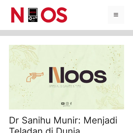
Skip
Menu
to
content
Dr Sanihu Munir: Menjadi
Teladan di Dunia