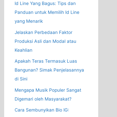
Id Line Yang Bagus: Tips dan
Panduan untuk Memilih Id Line
yang Menarik
Jelaskan Perbedaan Faktor
Produksi Asli dan Modal atau
Keahlian
Apakah Teras Termasuk Luas
Bangunan? Simak Penjelasannya
di Sini
Mengapa Musik Populer Sangat
Digemari oleh Masyarakat?
Cara Sembunyikan Bio IG: