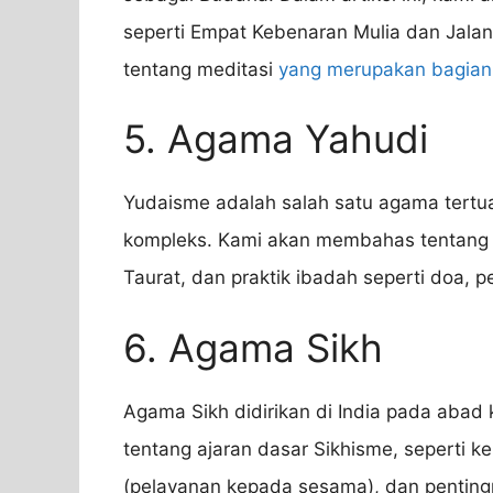
seperti Empat Kebenaran Mulia dan Jala
tentang meditasi
yang merupakan bagian
5. Agama Yahudi
Yudaisme adalah salah satu agama tertua
kompleks. Kami akan membahas tentang 
Taurat, dan praktik ibadah seperti doa, 
6. Agama Sikh
Agama Sikh didirikan di India pada abad
tentang ajaran dasar Sikhisme, seperti 
(pelayanan kepada sesama), dan pentin