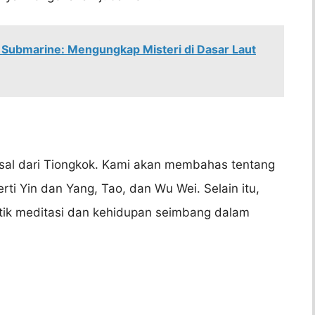
n Submarine: Mengungkap Misteri di Dasar Laut
asal dari Tiongkok. Kami akan membahas tentang
rti Yin dan Yang, Tao, dan Wu Wei. Selain itu,
ktik meditasi dan kehidupan seimbang dalam