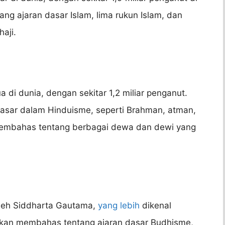
ng ajaran dasar Islam, lima rukun Islam, dan
haji.
 di dunia, dengan sekitar 1,2 miliar penganut.
asar dalam Hinduisme, seperti Brahman, atman,
 membahas tentang berbagai dewa dan dewi yang
oleh Siddharta Gautama,
yang lebih
dikenal
 akan membahas tentang ajaran dasar Budhisme,