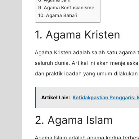
9. Agama Konfusianisme
10. Agama Baha’i
1. Agama Kristen
Agama Kristen adalah salah satu agama t
seluruh dunia. Artikel ini akan menjelask
dan praktik ibadah yang umum dilakukan 
Artikel Lain:
Ketidakpastian Penggaris:
2. Agama Islam
Agama Islam adalah agama kedua terbesar 