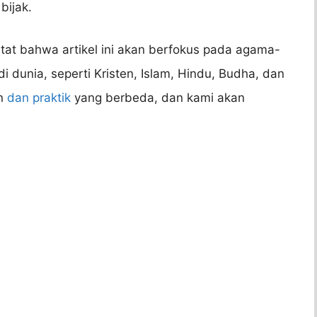
bijak.
atat bahwa artikel ini akan berfokus pada agama-
di dunia, seperti Kristen, Islam, Hindu, Budha, dan
an
dan praktik
yang berbeda, dan kami akan