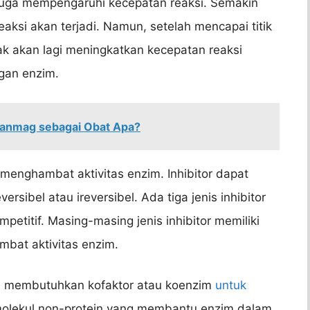
 juga mempengaruhi kecepatan reaksi. Semakin
eaksi akan terjadi. Namun, setelah mencapai titik
ak akan lagi meningkatkan kecepatan reaksi
gan enzim.
anmag sebagai Obat Apa?
g menghambat aktivitas enzim. Inhibitor dapat
sibel atau ireversibel. Ada tiga jenis inhibitor
mpetitif. Masing-masing jenis inhibitor memiliki
at aktivitas enzim.
im membutuhkan kofaktor atau koenzim
untuk
 molekul non-protein yang membantu enzim dalam