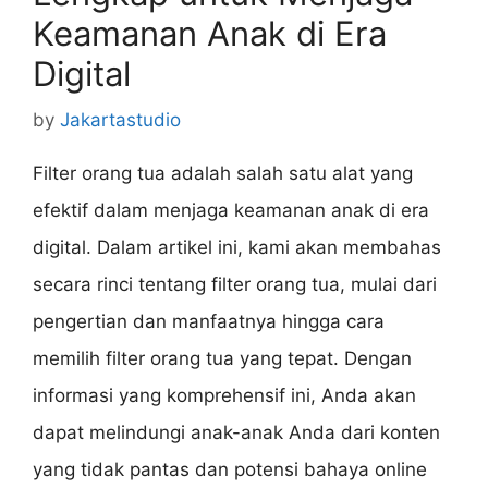
Keamanan Anak di Era
Digital
by
Jakartastudio
Filter orang tua adalah salah satu alat yang
efektif dalam menjaga keamanan anak di era
digital. Dalam artikel ini, kami akan membahas
secara rinci tentang filter orang tua, mulai dari
pengertian dan manfaatnya hingga cara
memilih filter orang tua yang tepat. Dengan
informasi yang komprehensif ini, Anda akan
dapat melindungi anak-anak Anda dari konten
yang tidak pantas dan potensi bahaya online