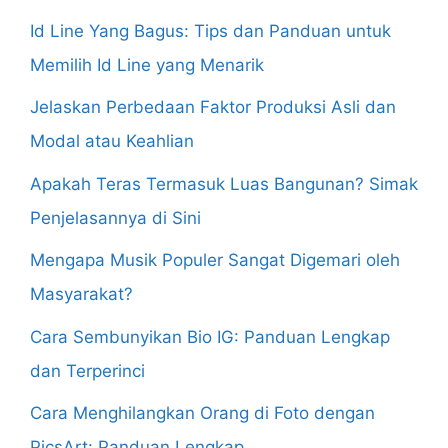
Id Line Yang Bagus: Tips dan Panduan untuk
Memilih Id Line yang Menarik
Jelaskan Perbedaan Faktor Produksi Asli dan
Modal atau Keahlian
Apakah Teras Termasuk Luas Bangunan? Simak
Penjelasannya di Sini
Mengapa Musik Populer Sangat Digemari oleh
Masyarakat?
Cara Sembunyikan Bio IG: Panduan Lengkap
dan Terperinci
Cara Menghilangkan Orang di Foto dengan
PicsArt: Panduan Lengkap