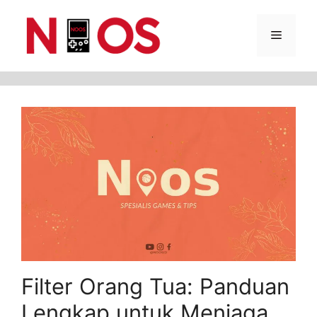
Skip
Menu
to
content
Filter Orang Tua: Panduan
Lengkap untuk Menjaga