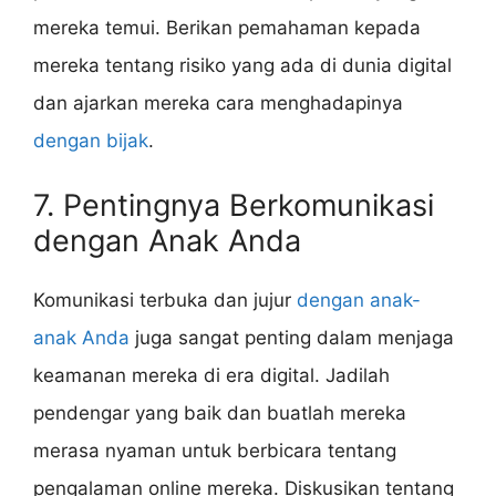
mereka temui. Berikan pemahaman kepada
mereka tentang risiko yang ada di dunia digital
dan ajarkan mereka cara menghadapinya
dengan bijak
.
7. Pentingnya Berkomunikasi
dengan Anak Anda
Komunikasi terbuka dan jujur
dengan anak-
anak Anda
juga sangat penting dalam menjaga
keamanan mereka di era digital. Jadilah
pendengar yang baik dan buatlah mereka
merasa nyaman untuk berbicara tentang
pengalaman online mereka. Diskusikan tentang