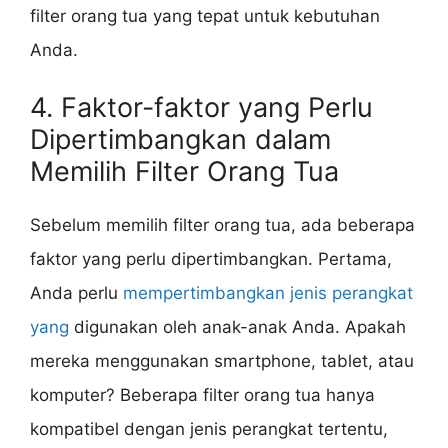
filter orang tua yang tepat untuk kebutuhan
Anda.
4. Faktor-faktor yang Perlu
Dipertimbangkan dalam
Memilih Filter Orang Tua
Sebelum memilih filter orang tua, ada beberapa
faktor yang perlu dipertimbangkan. Pertama,
Anda perlu
mempertimbangkan jenis perangkat
yang
digunakan oleh anak-anak Anda. Apakah
mereka menggunakan smartphone, tablet, atau
komputer? Beberapa filter orang tua hanya
kompatibel dengan jenis perangkat tertentu,