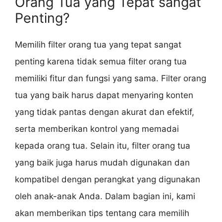
Orang Tua yang Tepat sangat
Penting?
Memilih filter orang tua yang tepat sangat
penting karena tidak semua filter orang tua
memiliki fitur dan fungsi yang sama. Filter orang
tua yang baik harus dapat menyaring konten
yang tidak pantas dengan akurat dan efektif,
serta memberikan kontrol yang memadai
kepada orang tua. Selain itu, filter orang tua
yang baik juga harus mudah digunakan dan
kompatibel dengan perangkat yang digunakan
oleh anak-anak Anda. Dalam bagian ini, kami
akan memberikan tips tentang cara memilih