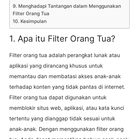
9. Menghadapi Tantangan dalam Menggunakan
Filter Orang Tua
10. Kesimpulan
1. Apa itu Filter Orang Tua?
Filter orang tua adalah perangkat lunak atau
aplikasi yang dirancang khusus untuk
memantau dan membatasi akses anak-anak
terhadap konten yang tidak pantas di internet.
Filter orang tua dapat digunakan untuk
memblokir situs web, aplikasi, atau kata kunci
tertentu yang dianggap tidak sesuai untuk
anak-anak. Dengan menggunakan filter orang