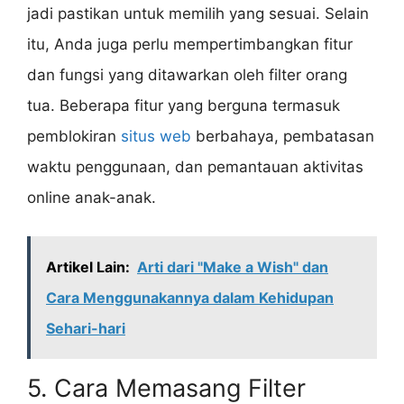
jadi pastikan untuk memilih yang sesuai. Selain
itu, Anda juga perlu mempertimbangkan fitur
dan fungsi yang ditawarkan oleh filter orang
tua. Beberapa fitur yang berguna termasuk
pemblokiran
situs web
berbahaya, pembatasan
waktu penggunaan, dan pemantauan aktivitas
online anak-anak.
Artikel Lain:
Arti dari "Make a Wish" dan
Cara Menggunakannya dalam Kehidupan
Sehari-hari
5. Cara Memasang Filter