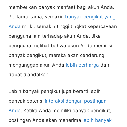
memberikan banyak manfaat bagi akun Anda.
Pertama-tama, semakin
banyak pengikut yang
Anda
miliki, semakin tinggi tingkat kepercayaan
pengguna lain terhadap akun Anda. Jika
pengguna melihat bahwa akun Anda memiliki
banyak pengikut, mereka akan cenderung
menganggap akun Anda
lebih berharga
dan
dapat diandalkan.
Lebih banyak pengikut juga berarti lebih
banyak potensi
interaksi dengan postingan
Anda
. Ketika Anda memiliki banyak pengikut,
postingan Anda akan menerima
lebih banyak