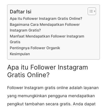
Daftar Isi
Apa itu Follower Instagram Gratis Online?
Bagaimana Cara Mendapatkan Follower
Instagram Gratis?
Manfaat Mendapatkan Follower Instagram
Gratis
Pentingnya Follower Organik
Kesimpulan
Apa itu Follower Instagram
Gratis Online?
Follower Instagram gratis online adalah layanan
yang memungkinkan pengguna mendapatkan
pengikut tambahan secara gratis. Anda dapat