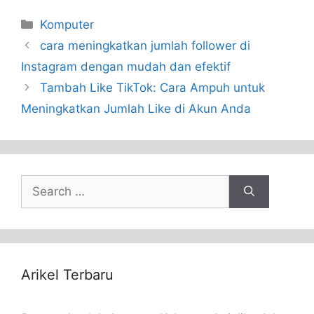
Categories
Komputer
cara meningkatkan jumlah follower di
Instagram dengan mudah dan efektif
Tambah Like TikTok: Cara Ampuh untuk
Meningkatkan Jumlah Like di Akun Anda
Search
for:
Arikel Terbaru