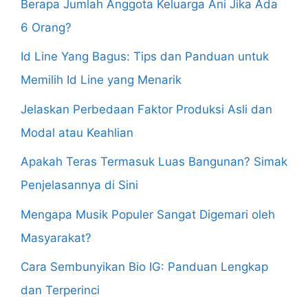
Berapa Jumlah Anggota Keluarga Ani Jika Ada
6 Orang?
Id Line Yang Bagus: Tips dan Panduan untuk
Memilih Id Line yang Menarik
Jelaskan Perbedaan Faktor Produksi Asli dan
Modal atau Keahlian
Apakah Teras Termasuk Luas Bangunan? Simak
Penjelasannya di Sini
Mengapa Musik Populer Sangat Digemari oleh
Masyarakat?
Cara Sembunyikan Bio IG: Panduan Lengkap
dan Terperinci