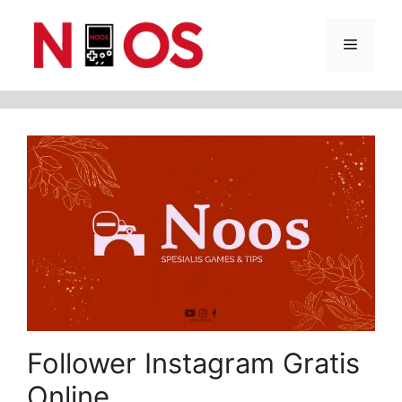
Skip
Menu
to
content
Follower Instagram Gratis
Online