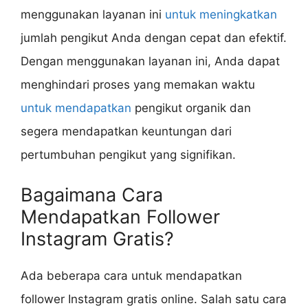
menggunakan layanan ini
untuk meningkatkan
jumlah pengikut Anda dengan cepat dan efektif.
Dengan menggunakan layanan ini, Anda dapat
menghindari proses yang memakan waktu
untuk mendapatkan
pengikut organik dan
segera mendapatkan keuntungan dari
pertumbuhan pengikut yang signifikan.
Bagaimana Cara
Mendapatkan Follower
Instagram Gratis?
Ada beberapa cara untuk mendapatkan
follower Instagram gratis online. Salah satu cara