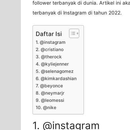
follower terbanyak di dunia. Artikel in
terbanyak di Instagram di tahun 2022.
Daftar Isi
1. @instagram
2. @cristiano
3. @therock
4. @kyliejenner
5. @selenagomez
6. @kimkardashian
7. @beyonce
8. @neymarjr
9. @leomessi
10. @nike
1. @instagram