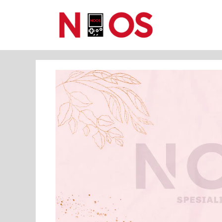
Skip
to
content