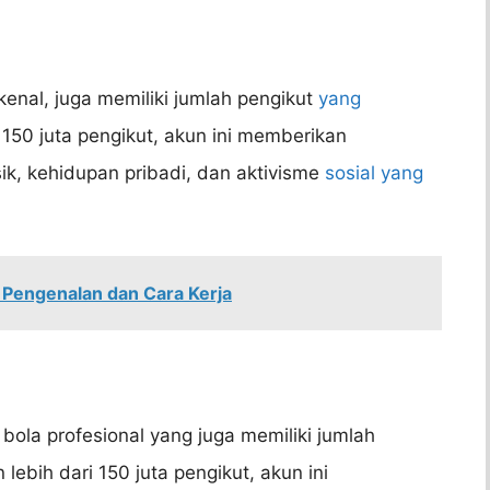
kenal, juga memiliki jumlah pengikut
yang
 150 juta pengikut, akun ini memberikan
, kehidupan pribadi, dan aktivisme
sosial yang
Pengenalan dan Cara Kerja
ola profesional yang juga memiliki jumlah
lebih dari 150 juta pengikut, akun ini