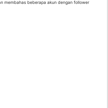
i akan membahas beberapa akun dengan follower