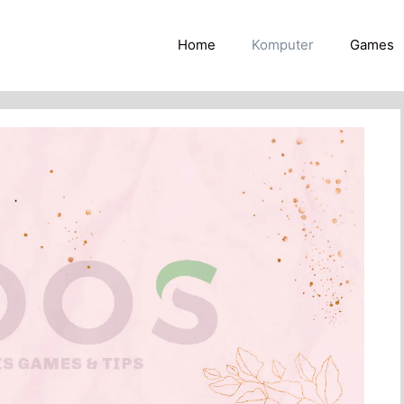
Home
Komputer
Games