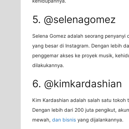
kehidupannya.
5. @selenagomez
Selena Gomez adalah seorang penyanyi da
yang besar di Instagram. Dengan lebih da
penggemar akses ke proyek musik, kehidu
dilakukannya.
6. @kimkardashian
Kim Kardashian adalah salah satu tokoh te
Dengan lebih dari 200 juta pengikut, ak
mewah,
dan bisnis
yang dijalankannya.