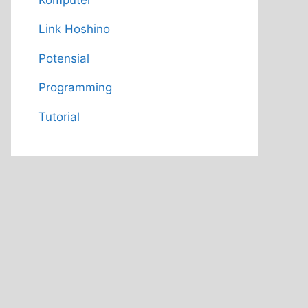
Link Hoshino
Potensial
Programming
Tutorial