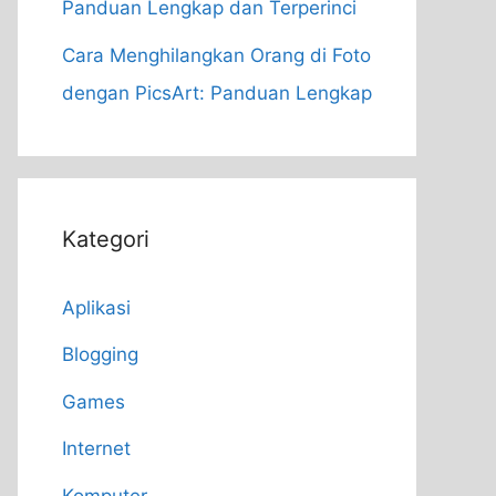
Panduan Lengkap dan Terperinci
Cara Menghilangkan Orang di Foto
dengan PicsArt: Panduan Lengkap
Kategori
Aplikasi
Blogging
Games
Internet
Komputer