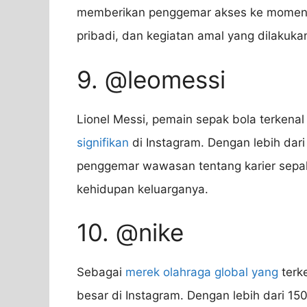
memberikan penggemar akses ke momen-
pribadi, dan kegiatan amal yang dilakuka
9. @leomessi
Lionel Messi, pemain sepak bola terkenal 
signifikan
di Instagram. Dengan lebih dari
penggemar wawasan tentang karier sepa
kehidupan keluarganya.
10. @nike
Sebagai
merek olahraga global yang
terke
besar di Instagram. Dengan lebih dari 15