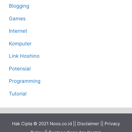
Blogging
Games
Internet
Komputer
Link Hoshino
Potensial
Programming
Tutorial
Hak Cipta © 2021
Noos.co.id
||
Disclaimer
||
Privacy