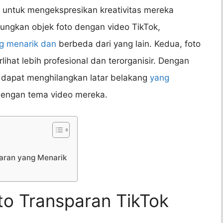
untuk mengekspresikan kreativitas mereka
ngkan objek foto dengan video TikTok,
g menarik dan
berbeda dari yang lain. Kedua, foto
ihat lebih profesional dan terorganisir. Dengan
 dapat menghilangkan latar belakang
yang
dengan tema video mereka.
paran yang Menarik
to Transparan TikTok