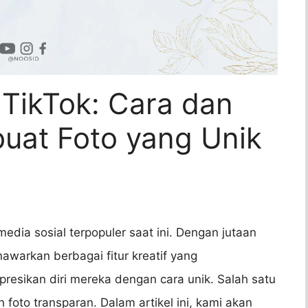
 TikTok: Cara dan
uat Foto yang Unik
media sosial terpopuler saat ini. Dengan jutaan
nawarkan berbagai fitur kreatif yang
sikan diri mereka dengan cara unik. Salah satu
 foto transparan. Dalam artikel ini, kami akan