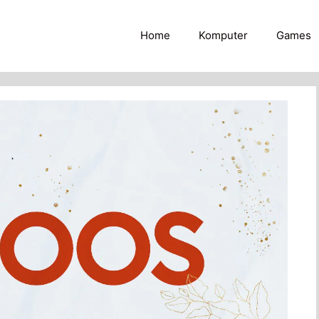
Home
Komputer
Games