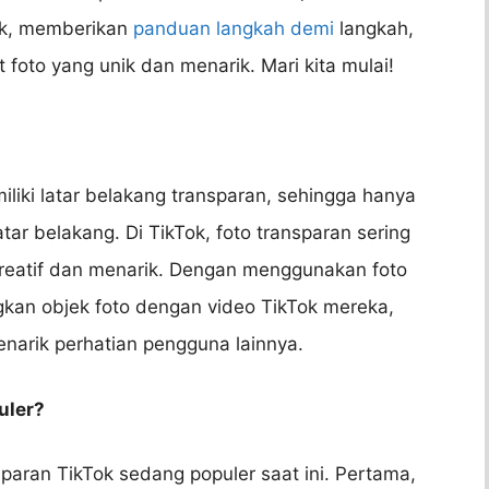
ok, memberikan
panduan langkah demi
langkah,
 foto yang unik dan menarik. Mari kita mulai!
liki latar belakang transparan, sehingga hanya
tar belakang. Di TikTok, foto transparan sering
reatif dan menarik. Dengan menggunakan foto
an objek foto dengan video TikTok mereka,
narik perhatian pengguna lainnya.
uler?
aran TikTok sedang populer saat ini. Pertama,