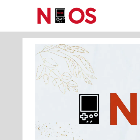
Skip
to
content