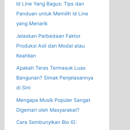
Id Line Yang Bagus: Tips dan
Panduan untuk Memilih Id Line
yang Menarik
Jelaskan Perbedaan Faktor
Produksi Asli dan Modal atau
Keahlian
Apakah Teras Termasuk Luas
Bangunan? Simak Penjelasannya
di Sini
Mengapa Musik Populer Sangat
Digemari oleh Masyarakat?
Cara Sembunyikan Bio IG: