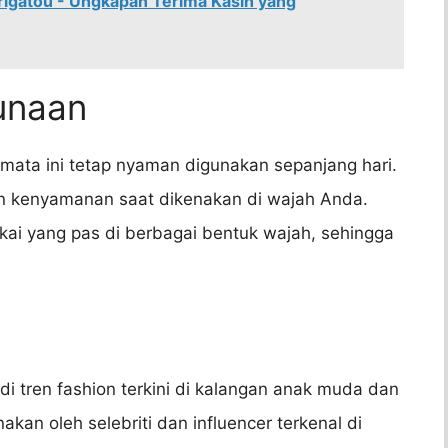
Arigatou - Ungkapan Terima Kasih yang
unaan
amata ini tetap nyaman digunakan sepanjang hari.
n kenyamanan saat dikenakan di wajah Anda.
ngkai yang pas di berbagai bentuk wajah, sehingga
di tren fashion terkini di kalangan anak muda dan
akan oleh selebriti dan influencer terkenal di