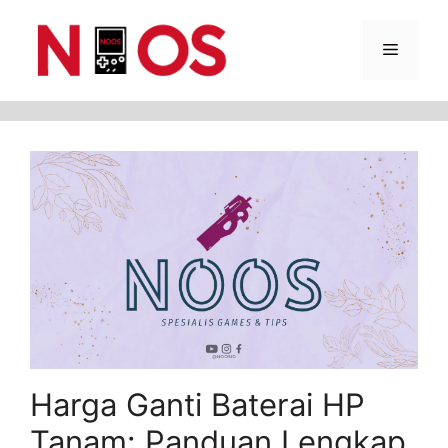
Skip
Menu
to
content
Harga Ganti Baterai HP
Tanam: Panduan Lengkap