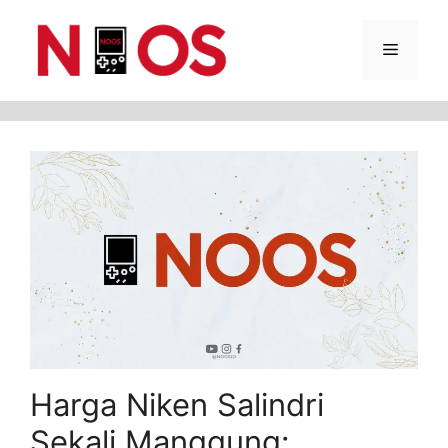
Skip
Menu
to
content
Harga Niken Salindri
Sekali Manggung: