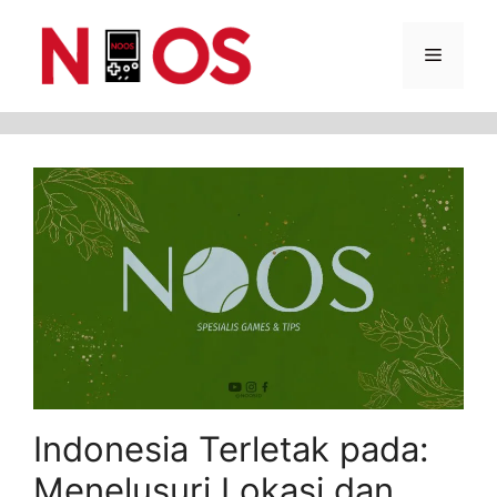
Skip
Menu
to
content
Indonesia Terletak pada:
Menelusuri Lokasi dan