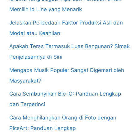
Memilih Id Line yang Menarik
Jelaskan Perbedaan Faktor Produksi Asli dan
Modal atau Keahlian
Apakah Teras Termasuk Luas Bangunan? Simak
Penjelasannya di Sini
Mengapa Musik Populer Sangat Digemari oleh
Masyarakat?
Cara Sembunyikan Bio IG: Panduan Lengkap
dan Terperinci
Cara Menghilangkan Orang di Foto dengan
PicsArt: Panduan Lengkap