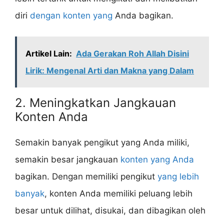
diri
dengan konten yang
Anda bagikan.
Artikel Lain:
Ada Gerakan Roh Allah Disini
Lirik: Mengenal Arti dan Makna yang Dalam
2. Meningkatkan Jangkauan
Konten Anda
Semakin banyak pengikut yang Anda miliki,
semakin besar jangkauan
konten yang Anda
bagikan. Dengan memiliki pengikut
yang lebih
banyak
, konten Anda memiliki peluang lebih
besar untuk dilihat, disukai, dan dibagikan oleh