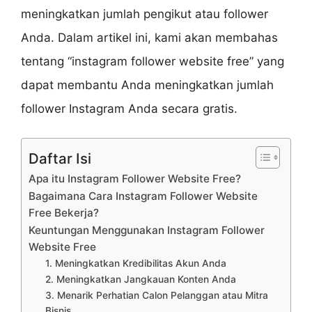
meningkatkan jumlah pengikut atau follower
Anda. Dalam artikel ini, kami akan membahas
tentang “instagram follower website free” yang
dapat membantu Anda meningkatkan jumlah
follower Instagram Anda secara gratis.
Daftar Isi
Apa itu Instagram Follower Website Free?
Bagaimana Cara Instagram Follower Website
Free Bekerja?
Keuntungan Menggunakan Instagram Follower
Website Free
1. Meningkatkan Kredibilitas Akun Anda
2. Meningkatkan Jangkauan Konten Anda
3. Menarik Perhatian Calon Pelanggan atau Mitra
Bisnis