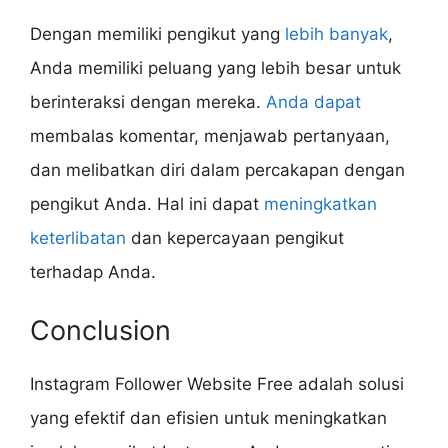
Dengan memiliki pengikut yang
lebih banyak
,
Anda memiliki peluang yang lebih besar untuk
berinteraksi dengan mereka.
Anda dapat
membalas komentar, menjawab pertanyaan,
dan melibatkan diri dalam percakapan dengan
pengikut Anda. Hal ini dapat
meningkatkan
keterlibatan
dan kepercayaan pengikut
terhadap Anda.
Conclusion
Instagram Follower Website Free adalah solusi
yang efektif dan efisien untuk meningkatkan