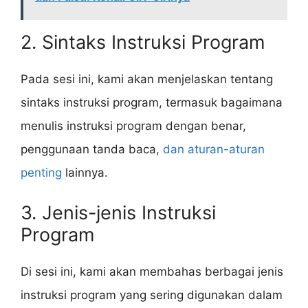
2. Sintaks Instruksi Program
Pada sesi ini, kami akan menjelaskan tentang
sintaks instruksi program, termasuk bagaimana
menulis instruksi program dengan benar,
penggunaan tanda baca,
dan aturan-aturan
penting
lainnya.
3. Jenis-jenis Instruksi
Program
Di sesi ini, kami akan membahas berbagai jenis
instruksi program yang sering digunakan dalam