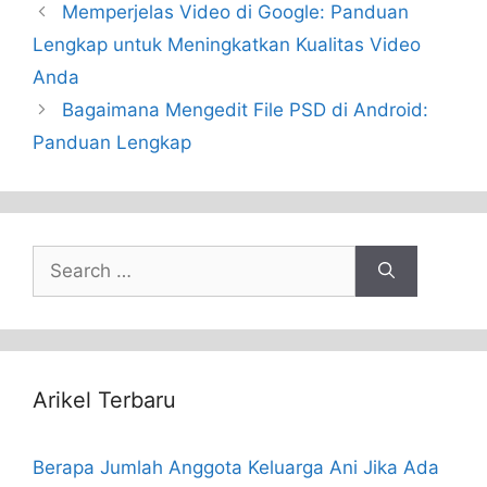
Memperjelas Video di Google: Panduan
Lengkap untuk Meningkatkan Kualitas Video
Anda
Bagaimana Mengedit File PSD di Android:
Panduan Lengkap
Search
for:
Arikel Terbaru
Berapa Jumlah Anggota Keluarga Ani Jika Ada