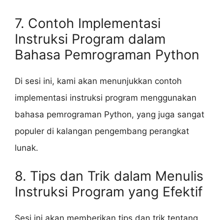
7. Contoh Implementasi
Instruksi Program dalam
Bahasa Pemrograman Python
Di sesi ini, kami akan menunjukkan contoh
implementasi instruksi program menggunakan
bahasa pemrograman Python, yang juga sangat
populer di kalangan pengembang perangkat
lunak.
8. Tips dan Trik dalam Menulis
Instruksi Program yang Efektif
Sesi ini akan memberikan tips dan trik tentang