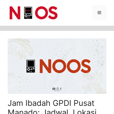
Skip
Menu
to
content
Jam Ibadah GPDI Pusat
Manado: Jadwal, Lokasi,