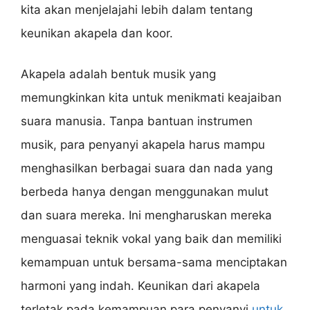
kita akan menjelajahi lebih dalam tentang
keunikan akapela dan koor.
Akapela adalah bentuk musik yang
memungkinkan kita untuk menikmati keajaiban
suara manusia. Tanpa bantuan instrumen
musik, para penyanyi akapela harus mampu
menghasilkan berbagai suara dan nada yang
berbeda hanya dengan menggunakan mulut
dan suara mereka. Ini mengharuskan mereka
menguasai teknik vokal yang baik dan memiliki
kemampuan untuk bersama-sama menciptakan
harmoni yang indah. Keunikan dari akapela
terletak pada kemampuan para penyanyi
untuk