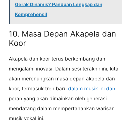
Gerak Dinamis? Panduan Lengkap dan
Komprehensif
10. Masa Depan Akapela dan
Koor
Akapela dan koor terus berkembang dan
mengalami inovasi. Dalam sesi terakhir ini, kita
akan merenungkan masa depan akapela dan
koor, termasuk tren baru
dalam musik ini dan
peran yang akan dimainkan oleh generasi
mendatang dalam mempertahankan warisan
musik vokal ini.