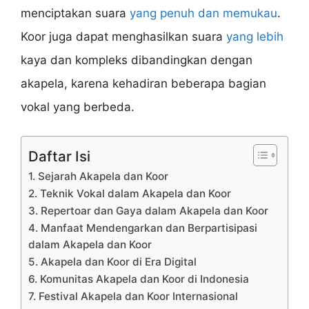
menciptakan suara
yang penuh dan memukau
.
Koor juga dapat menghasilkan suara
yang lebih
kaya dan kompleks dibandingkan dengan
akapela, karena kehadiran beberapa bagian
vokal yang berbeda.
Daftar Isi
1. Sejarah Akapela dan Koor
2. Teknik Vokal dalam Akapela dan Koor
3. Repertoar dan Gaya dalam Akapela dan Koor
4. Manfaat Mendengarkan dan Berpartisipasi
dalam Akapela dan Koor
5. Akapela dan Koor di Era Digital
6. Komunitas Akapela dan Koor di Indonesia
7. Festival Akapela dan Koor Internasional