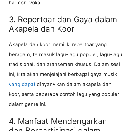
harmoni vokal.
3. Repertoar dan Gaya dalam
Akapela dan Koor
Akapela dan koor memiliki repertoar yang
beragam, termasuk lagu-lagu populer, lagu-lagu
tradisional, dan aransemen khusus. Dalam sesi
ini, kita akan menjelajahi berbagai gaya musik
yang dapat
dinyanyikan dalam akapela dan
koor, serta beberapa contoh lagu yang populer
dalam genre ini.
4. Manfaat Mendengarkan
dan Berpartisipasi dalam