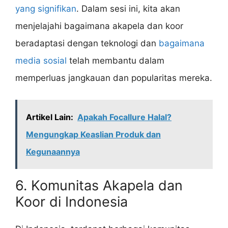
yang signifikan
. Dalam sesi ini, kita akan
menjelajahi bagaimana akapela dan koor
beradaptasi dengan teknologi dan
bagaimana
media sosial
telah membantu dalam
memperluas jangkauan dan popularitas mereka.
Artikel Lain:
Apakah Focallure Halal?
Mengungkap Keaslian Produk dan
Kegunaannya
6. Komunitas Akapela dan
Koor di Indonesia