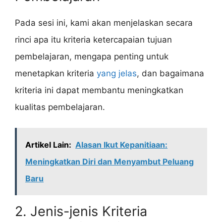
Pada sesi ini, kami akan menjelaskan secara
rinci apa itu kriteria ketercapaian tujuan
pembelajaran, mengapa penting untuk
menetapkan kriteria
yang jelas
, dan bagaimana
kriteria ini dapat membantu meningkatkan
kualitas pembelajaran.
Artikel Lain:
Alasan Ikut Kepanitiaan:
Meningkatkan Diri dan Menyambut Peluang
Baru
2. Jenis-jenis Kriteria