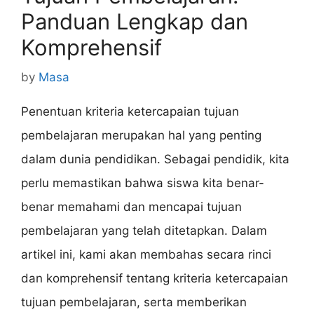
Panduan Lengkap dan
Komprehensif
by
Masa
Penentuan kriteria ketercapaian tujuan
pembelajaran merupakan hal yang penting
dalam dunia pendidikan. Sebagai pendidik, kita
perlu memastikan bahwa siswa kita benar-
benar memahami dan mencapai tujuan
pembelajaran yang telah ditetapkan. Dalam
artikel ini, kami akan membahas secara rinci
dan komprehensif tentang kriteria ketercapaian
tujuan pembelajaran, serta memberikan