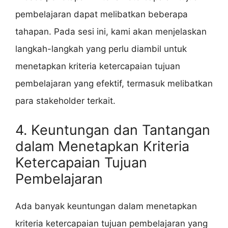
pembelajaran dapat melibatkan beberapa
tahapan. Pada sesi ini, kami akan menjelaskan
langkah-langkah yang perlu diambil untuk
menetapkan kriteria ketercapaian tujuan
pembelajaran yang efektif, termasuk melibatkan
para stakeholder terkait.
4. Keuntungan dan Tantangan
dalam Menetapkan Kriteria
Ketercapaian Tujuan
Pembelajaran
Ada banyak keuntungan dalam menetapkan
kriteria ketercapaian tujuan pembelajaran yang