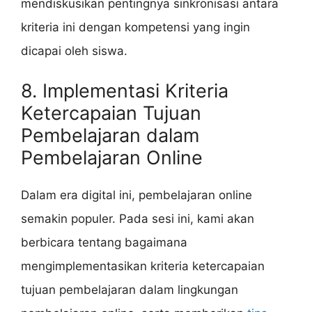
mendiskusikan pentingnya sinkronisasi antara
kriteria ini dengan kompetensi yang ingin
dicapai oleh siswa.
8. Implementasi Kriteria
Ketercapaian Tujuan
Pembelajaran dalam
Pembelajaran Online
Dalam era digital ini, pembelajaran online
semakin populer. Pada sesi ini, kami akan
berbicara tentang bagaimana
mengimplementasikan kriteria ketercapaian
tujuan pembelajaran dalam lingkungan