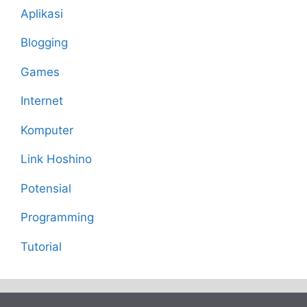
Aplikasi
Blogging
Games
Internet
Komputer
Link Hoshino
Potensial
Programming
Tutorial