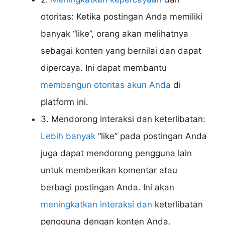
otoritas: Ketika postingan Anda memiliki
banyak “like”, orang akan melihatnya
sebagai konten yang bernilai dan dapat
dipercaya. Ini dapat membantu
membangun otoritas akun Anda
di
platform ini.
3. Mendorong interaksi dan keterlibatan:
Lebih banyak
“like” pada postingan Anda
juga dapat mendorong pengguna lain
untuk memberikan komentar atau
berbagi postingan Anda. Ini akan
meningkatkan interaksi dan
keterlibatan
pengguna dengan konten Anda.