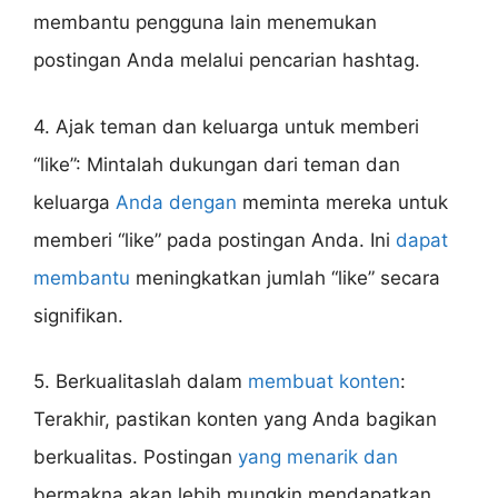
membantu pengguna lain menemukan
postingan Anda melalui pencarian hashtag.
4. Ajak teman dan keluarga untuk memberi
“like”: Mintalah dukungan dari teman dan
keluarga
Anda dengan
meminta mereka untuk
memberi “like” pada postingan Anda. Ini
dapat
membantu
meningkatkan jumlah “like” secara
signifikan.
5. Berkualitaslah dalam
membuat konten
:
Terakhir, pastikan konten yang Anda bagikan
berkualitas. Postingan
yang menarik dan
bermakna akan lebih mungkin mendapatkan