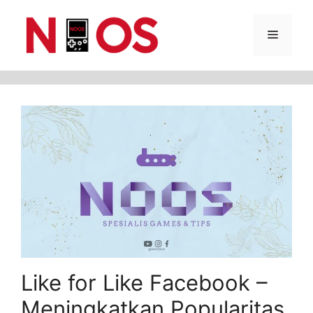
Skip
Menu
to
content
Like for Like Facebook –
Meningkatkan Popularitas