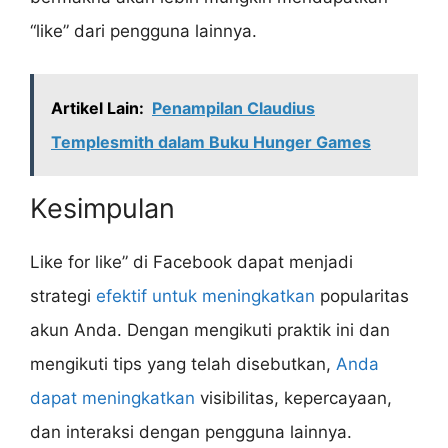
“like” dari pengguna lainnya.
Artikel Lain:
Penampilan Claudius
Templesmith dalam Buku Hunger Games
Kesimpulan
Like for like” di Facebook dapat menjadi
strategi
efektif untuk meningkatkan
popularitas
akun Anda. Dengan mengikuti praktik ini dan
mengikuti tips yang telah disebutkan,
Anda
dapat meningkatkan
visibilitas, kepercayaan,
dan interaksi dengan pengguna lainnya.