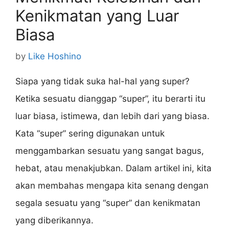
Kenikmatan yang Luar
Biasa
by
Like Hoshino
Siapa yang tidak suka hal-hal yang super?
Ketika sesuatu dianggap “super”, itu berarti itu
luar biasa, istimewa, dan lebih dari yang biasa.
Kata “super” sering digunakan untuk
menggambarkan sesuatu yang sangat bagus,
hebat, atau menakjubkan. Dalam artikel ini, kita
akan membahas mengapa kita senang dengan
segala sesuatu yang “super” dan kenikmatan
yang diberikannya.