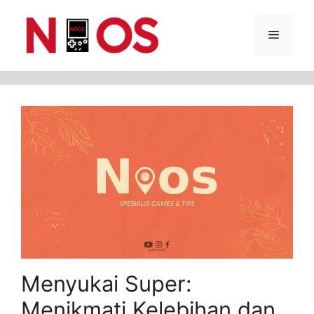
Skip
Menu
to
content
Menyukai Super:
Menikmati Kelebihan dan