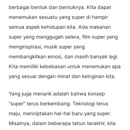
berbagai bentuk dan bentuknya. Kita dapat
menemukan sesuatu yang super di hampir
semua aspek kehidupan kita. Ada makanan
super yang menggugah selera, film super yang
menginspirasi, musik super yang
membangkitkan emosi, dan masih banyak lagi.
Kita memiliki kebebasan untuk menemukan apa
yang sesuai dengan minat dan keinginan kita.
Yang juga menarik adalah bahwa konsep
“super” terus berkembang. Teknologi terus
maju, menciptakan hal-hal baru yang super.
Misalnya, dalam beberapa tahun terakhir, kita