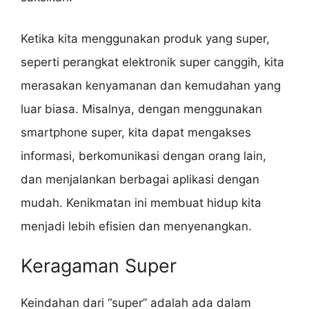
Ketika kita menggunakan produk yang super,
seperti perangkat elektronik super canggih, kita
merasakan kenyamanan dan kemudahan yang
luar biasa. Misalnya, dengan menggunakan
smartphone super, kita dapat mengakses
informasi, berkomunikasi dengan orang lain,
dan menjalankan berbagai aplikasi dengan
mudah. Kenikmatan ini membuat hidup kita
menjadi lebih efisien dan menyenangkan.
Keragaman Super
Keindahan dari “super” adalah ada dalam