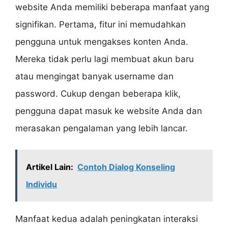
website Anda memiliki beberapa manfaat yang
signifikan. Pertama, fitur ini memudahkan
pengguna untuk mengakses konten Anda.
Mereka tidak perlu lagi membuat akun baru
atau mengingat banyak username dan
password. Cukup dengan beberapa klik,
pengguna dapat masuk ke website Anda dan
merasakan pengalaman yang lebih lancar.
Artikel Lain:
Contoh Dialog Konseling
Individu
Manfaat kedua adalah peningkatan interaksi