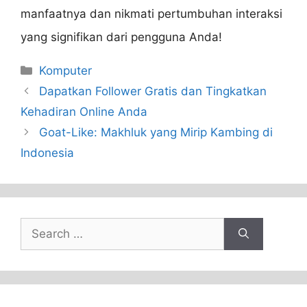
manfaatnya dan nikmati pertumbuhan interaksi
yang signifikan dari pengguna Anda!
Categories
Komputer
Dapatkan Follower Gratis dan Tingkatkan
Kehadiran Online Anda
Goat-Like: Makhluk yang Mirip Kambing di
Indonesia
Search
for: