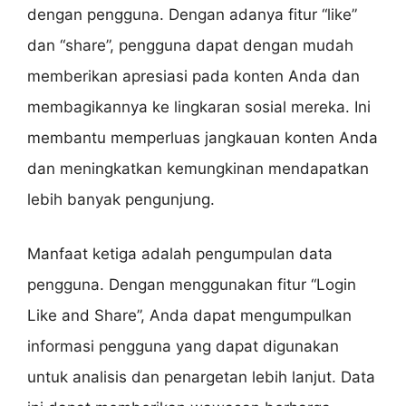
dengan pengguna. Dengan adanya fitur “like”
dan “share”, pengguna dapat dengan mudah
memberikan apresiasi pada konten Anda dan
membagikannya ke lingkaran sosial mereka. Ini
membantu memperluas jangkauan konten Anda
dan meningkatkan kemungkinan mendapatkan
lebih banyak pengunjung.
Manfaat ketiga adalah pengumpulan data
pengguna. Dengan menggunakan fitur “Login
Like and Share”, Anda dapat mengumpulkan
informasi pengguna yang dapat digunakan
untuk analisis dan penargetan lebih lanjut. Data