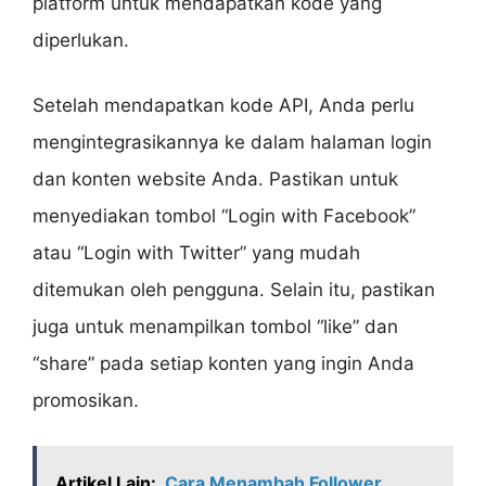
platform untuk mendapatkan kode yang
diperlukan.
Setelah mendapatkan kode API, Anda perlu
mengintegrasikannya ke dalam halaman login
dan konten website Anda. Pastikan untuk
menyediakan tombol “Login with Facebook”
atau “Login with Twitter” yang mudah
ditemukan oleh pengguna. Selain itu, pastikan
juga untuk menampilkan tombol “like” dan
“share” pada setiap konten yang ingin Anda
promosikan.
Artikel Lain:
Cara Menambah Follower