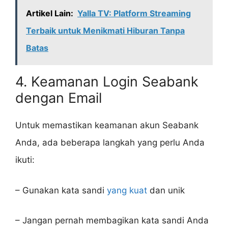
Artikel Lain:
Yalla TV: Platform Streaming
Terbaik untuk Menikmati Hiburan Tanpa
Batas
4. Keamanan Login Seabank
dengan Email
Untuk memastikan keamanan akun Seabank
Anda, ada beberapa langkah yang perlu Anda
ikuti:
– Gunakan kata sandi
yang kuat
dan unik
– Jangan pernah membagikan kata sandi Anda