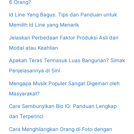
6 Orang?
Id Line Yang Bagus: Tips dan Panduan untuk
Memilih Id Line yang Menarik
Jelaskan Perbedaan Faktor Produksi Asli dan
Modal atau Keahlian
Apakah Teras Termasuk Luas Bangunan? Simak
Penjelasannya di Sini
Mengapa Musik Populer Sangat Digemari oleh
Masyarakat?
Cara Sembunyikan Bio IG: Panduan Lengkap
dan Terperinci
Cara Menghilangkan Orang di Foto dengan