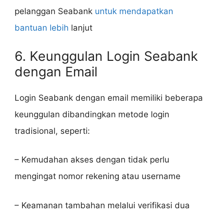
pelanggan Seabank
untuk mendapatkan
bantuan lebih
lanjut
6. Keunggulan Login Seabank
dengan Email
Login Seabank dengan email memiliki beberapa
keunggulan dibandingkan metode login
tradisional, seperti:
– Kemudahan akses dengan tidak perlu
mengingat nomor rekening atau username
– Keamanan tambahan melalui verifikasi dua