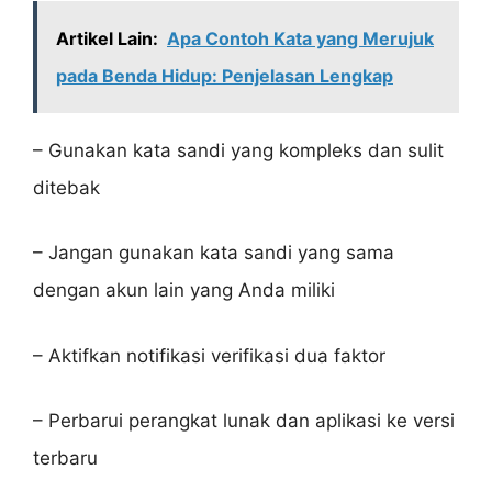
Artikel Lain:
Apa Contoh Kata yang Merujuk
pada Benda Hidup: Penjelasan Lengkap
– Gunakan kata sandi yang kompleks dan sulit
ditebak
– Jangan gunakan kata sandi yang sama
dengan akun lain yang Anda miliki
– Aktifkan notifikasi verifikasi dua faktor
– Perbarui perangkat lunak dan aplikasi ke versi
terbaru