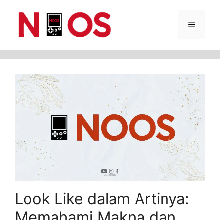
Skip
Menu
to
content
Look Like dalam Artinya:
Memahami Makna dan