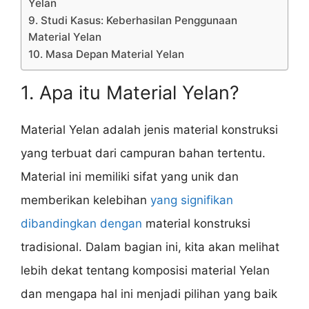
Yelan
9. Studi Kasus: Keberhasilan Penggunaan
Material Yelan
10. Masa Depan Material Yelan
1. Apa itu Material Yelan?
Material Yelan adalah jenis material konstruksi
yang terbuat dari campuran bahan tertentu.
Material ini memiliki sifat yang unik dan
memberikan kelebihan
yang signifikan
dibandingkan dengan
material konstruksi
tradisional. Dalam bagian ini, kita akan melihat
lebih dekat tentang komposisi material Yelan
dan mengapa hal ini menjadi pilihan yang baik