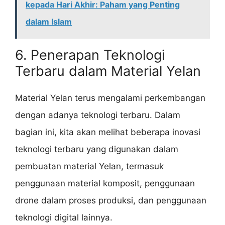
kepada Hari Akhir: Paham yang Penting
dalam Islam
6. Penerapan Teknologi
Terbaru dalam Material Yelan
Material Yelan terus mengalami perkembangan
dengan adanya teknologi terbaru. Dalam
bagian ini, kita akan melihat beberapa inovasi
teknologi terbaru yang digunakan dalam
pembuatan material Yelan, termasuk
penggunaan material komposit, penggunaan
drone dalam proses produksi, dan penggunaan
teknologi digital lainnya.