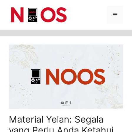
Skip
Menu
to
content
Material Yelan: Segala
yang Perlu Anda Ketahui