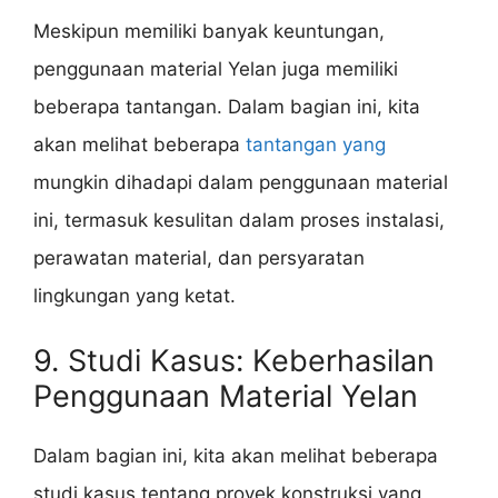
Meskipun memiliki banyak keuntungan,
penggunaan material Yelan juga memiliki
beberapa tantangan. Dalam bagian ini, kita
akan melihat beberapa
tantangan yang
mungkin dihadapi dalam penggunaan material
ini, termasuk kesulitan dalam proses instalasi,
perawatan material, dan persyaratan
lingkungan yang ketat.
9. Studi Kasus: Keberhasilan
Penggunaan Material Yelan
Dalam bagian ini, kita akan melihat beberapa
studi kasus tentang proyek konstruksi yang