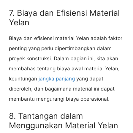
7. Biaya dan Efisiensi Material
Yelan
Biaya dan efisiensi material Yelan adalah faktor
penting yang perlu dipertimbangkan dalam
proyek konstruksi. Dalam bagian ini, kita akan
membahas tentang biaya awal material Yelan,
keuntungan
jangka panjang
yang dapat
diperoleh, dan bagaimana material ini dapat
membantu mengurangi biaya operasional.
8. Tantangan dalam
Menggunakan Material Yelan