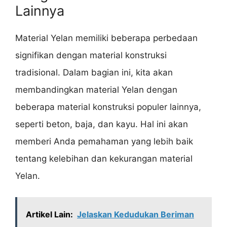
Lainnya
Material Yelan memiliki beberapa perbedaan
signifikan dengan material konstruksi
tradisional. Dalam bagian ini, kita akan
membandingkan material Yelan dengan
beberapa material konstruksi populer lainnya,
seperti beton, baja, dan kayu. Hal ini akan
memberi Anda pemahaman yang lebih baik
tentang kelebihan dan kekurangan material
Yelan.
Artikel Lain:
Jelaskan Kedudukan Beriman