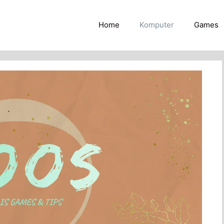
Home
Komputer
Games