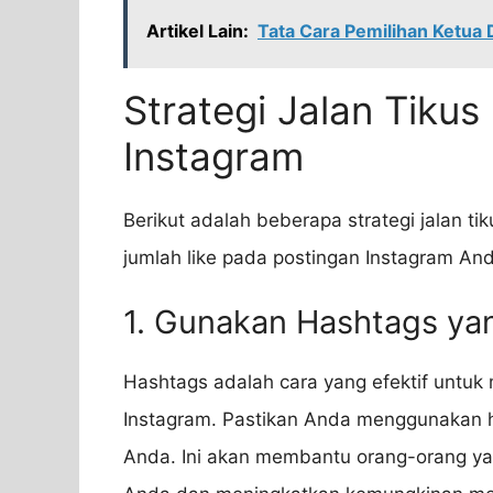
Artikel Lain:
Tata Cara Pemilihan Ketua
Strategi Jalan Tiku
Instagram
Berikut adalah beberapa strategi jalan 
jumlah like pada postingan Instagram An
1. Gunakan Hashtags ya
Hashtags adalah cara yang efektif untuk
Instagram. Pastikan Anda menggunakan h
Anda. Ini akan membantu orang-orang ya