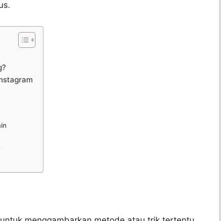
us.
g?
Instagram
in
?
n untuk menggambarkan metode atau trik tertentu