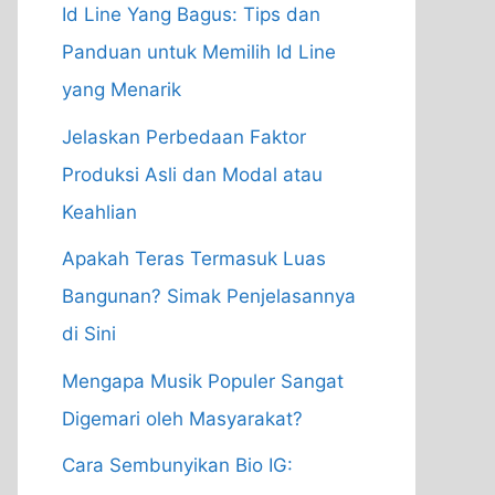
Id Line Yang Bagus: Tips dan
Panduan untuk Memilih Id Line
yang Menarik
Jelaskan Perbedaan Faktor
Produksi Asli dan Modal atau
Keahlian
Apakah Teras Termasuk Luas
Bangunan? Simak Penjelasannya
di Sini
Mengapa Musik Populer Sangat
Digemari oleh Masyarakat?
Cara Sembunyikan Bio IG: