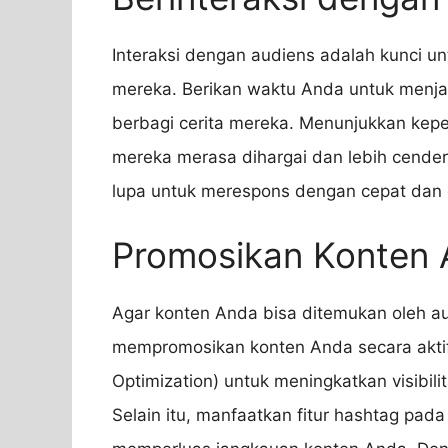
Interaksi dengan audiens adalah kunci
mereka. Berikan waktu Anda untuk menja
berbagi cerita mereka. Menunjukkan ke
mereka merasa dihargai dan lebih cender
lupa untuk merespons dengan cepat dan 
Promosikan Konten
Agar konten Anda bisa ditemukan oleh au
mempromosikan konten Anda secara aktif
Optimization) untuk meningkatkan visibili
Selain itu, manfaatkan fitur hashtag pad