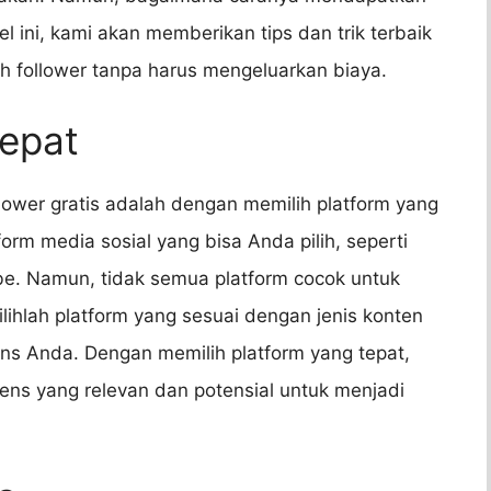
kel ini, kami akan memberikan tips dan trik terbaik
h follower tanpa harus mengeluarkan biaya.
Tepat
ower gratis adalah dengan memilih platform yang
orm media sosial yang bisa Anda pilih, seperti
be. Namun, tidak semua platform cocok untuk
Pilihlah platform yang sesuai dengan jenis konten
ens Anda. Dengan memilih platform yang tepat,
ns yang relevan dan potensial untuk menjadi