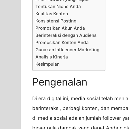
Tentukan Niche Anda
Kualitas Konten
Konsistensi Posting
Promosikan Akun Anda
Berinteraksi dengan Audiens
Promosikan Konten Anda
Gunakan Influencer Marketing
Analisis Kinerja
Kesimpulan
Pengenalan
Di era digital ini, media sosial telah men
berinteraksi, berbagi konten, dan memba
di media sosial adalah jumlah follower y
besar pula dampak yang dapat Anda cip