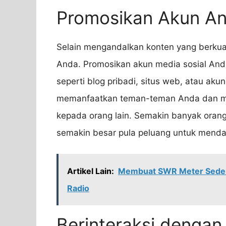
Promosikan Akun A
Selain mengandalkan konten yang berkual
Anda. Promosikan akun media sosial Anda 
seperti blog pribadi, situs web, atau aku
memanfaatkan teman-teman Anda dan m
kepada orang lain. Semakin banyak ora
semakin besar pula peluang untuk mendap
Artikel Lain:
Membuat SWR Meter Sederh
Radio
Berinteraksi dengan