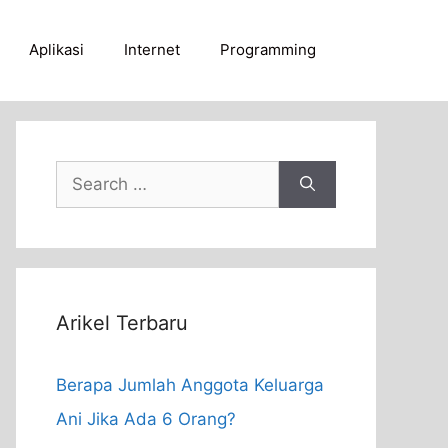
Aplikasi
Internet
Programming
Search
for:
Arikel Terbaru
Berapa Jumlah Anggota Keluarga
Ani Jika Ada 6 Orang?