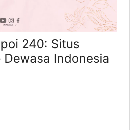
poi 240: Situs
 Dewasa Indonesia