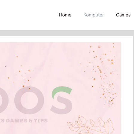
Home
Komputer
Games