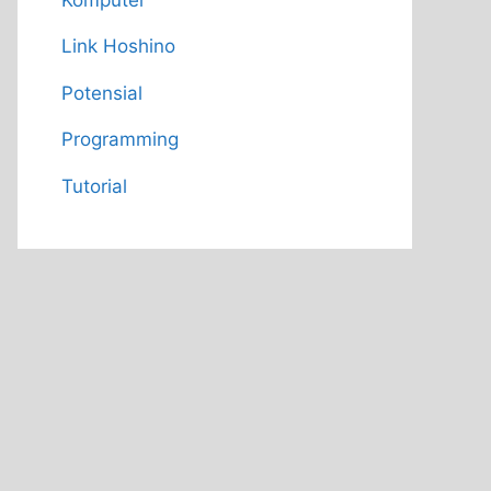
Link Hoshino
Potensial
Programming
Tutorial