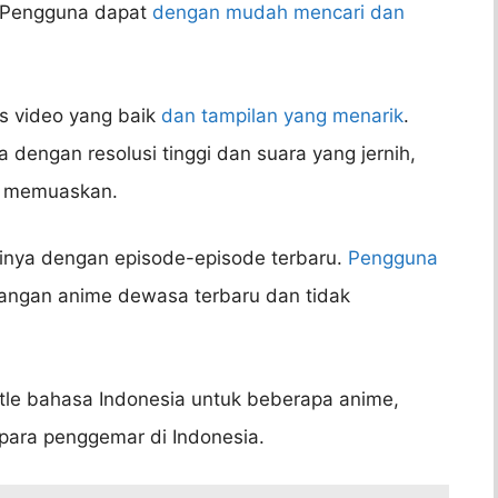
. Pengguna dapat
dengan mudah mencari dan
s video yang baik
dan tampilan yang menarik
.
engan resolusi tinggi dan suara yang jernih,
g memuaskan.
ksinya dengan episode-episode terbaru.
Pengguna
ngan anime dewasa terbaru dan tidak
tle bahasa Indonesia untuk beberapa anime,
ara penggemar di Indonesia.