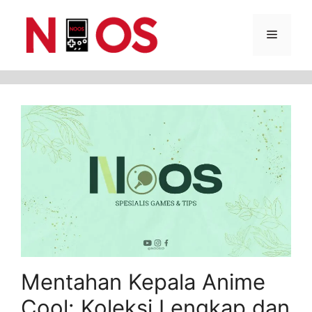
Skip
Menu
to
content
Mentahan Kepala Anime
Cool: Koleksi Lengkap dan