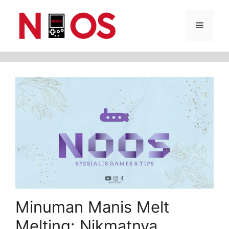
Skip
Menu
to
content
Minuman Manis Melt
Melting: Nikmatnya