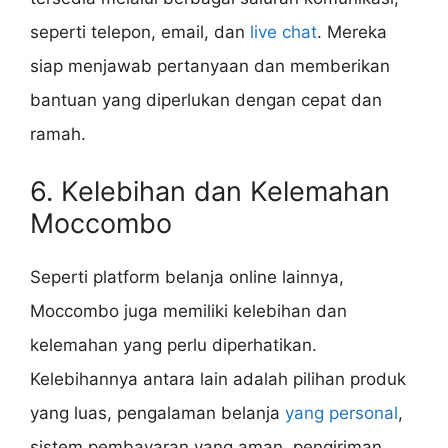
seperti telepon, email, dan
live chat
. Mereka
siap menjawab pertanyaan dan memberikan
bantuan yang diperlukan dengan cepat dan
ramah.
6. Kelebihan dan Kelemahan
Moccombo
Seperti platform belanja online lainnya,
Moccombo juga memiliki kelebihan dan
kelemahan yang perlu diperhatikan.
Kelebihannya antara lain adalah pilihan produk
yang luas, pengalaman belanja
yang personal
,
sistem pembayaran yang aman, pengiriman