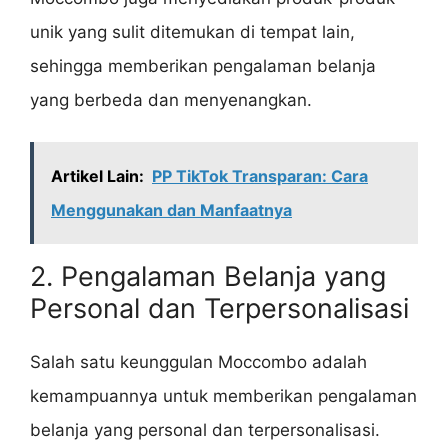
unik yang sulit ditemukan di tempat lain,
sehingga memberikan pengalaman belanja
yang berbeda dan menyenangkan.
Artikel Lain:
PP TikTok Transparan: Cara
Menggunakan dan Manfaatnya
2. Pengalaman Belanja yang
Personal dan Terpersonalisasi
Salah satu keunggulan Moccombo adalah
kemampuannya untuk memberikan pengalaman
belanja yang personal dan terpersonalisasi.