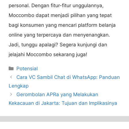
personal. Dengan fitur-fitur unggulannya,
Moccombo dapat menjadi pilihan yang tepat
bagi konsumen yang mencari platform belanja
online yang terpercaya dan menyenangkan.
Jadi, tunggu apalagi? Segera kunjungi dan
jelajahi Moccombo sekarang juga!
Categories
Potensial
Cara VC Sambil Chat di WhatsApp: Panduan
Lengkap
Gerombolan APRa yang Melakukan
Kekacauan di Jakarta: Tujuan dan Implikasinya