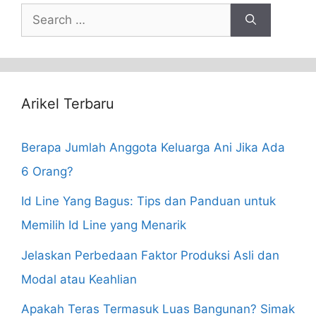
Search
for:
Arikel Terbaru
Berapa Jumlah Anggota Keluarga Ani Jika Ada
6 Orang?
Id Line Yang Bagus: Tips dan Panduan untuk
Memilih Id Line yang Menarik
Jelaskan Perbedaan Faktor Produksi Asli dan
Modal atau Keahlian
Apakah Teras Termasuk Luas Bangunan? Simak