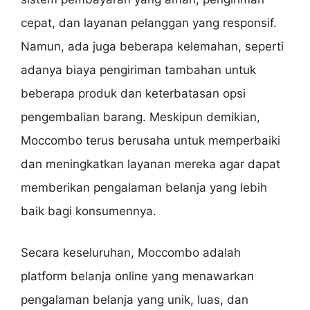
cepat, dan layanan pelanggan yang responsif.
Namun, ada juga beberapa kelemahan, seperti
adanya biaya pengiriman tambahan untuk
beberapa produk dan keterbatasan opsi
pengembalian barang. Meskipun demikian,
Moccombo terus berusaha untuk memperbaiki
dan meningkatkan layanan mereka agar dapat
memberikan pengalaman belanja yang lebih
baik bagi konsumennya.
Secara keseluruhan, Moccombo adalah
platform belanja online yang menawarkan
pengalaman belanja yang unik, luas, dan