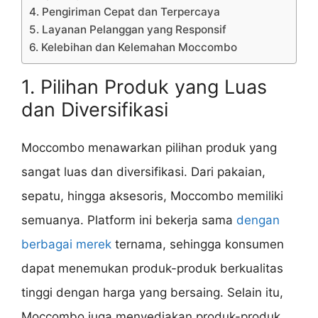
4. Pengiriman Cepat dan Terpercaya
5. Layanan Pelanggan yang Responsif
6. Kelebihan dan Kelemahan Moccombo
1. Pilihan Produk yang Luas
dan Diversifikasi
Moccombo menawarkan pilihan produk yang
sangat luas dan diversifikasi. Dari pakaian,
sepatu, hingga aksesoris, Moccombo memiliki
semuanya. Platform ini bekerja sama
dengan
berbagai merek
ternama, sehingga konsumen
dapat menemukan produk-produk berkualitas
tinggi dengan harga yang bersaing. Selain itu,
Moccombo juga menyediakan produk-produk