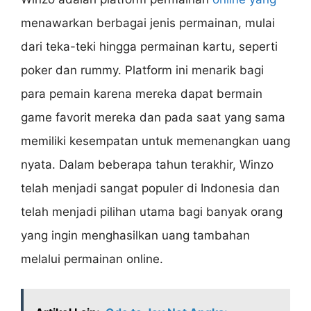
menawarkan berbagai jenis permainan, mulai
dari teka-teki hingga permainan kartu, seperti
poker dan rummy. Platform ini menarik bagi
para pemain karena mereka dapat bermain
game favorit mereka dan pada saat yang sama
memiliki kesempatan untuk memenangkan uang
nyata. Dalam beberapa tahun terakhir, Winzo
telah menjadi sangat populer di Indonesia dan
telah menjadi pilihan utama bagi banyak orang
yang ingin menghasilkan uang tambahan
melalui permainan online.