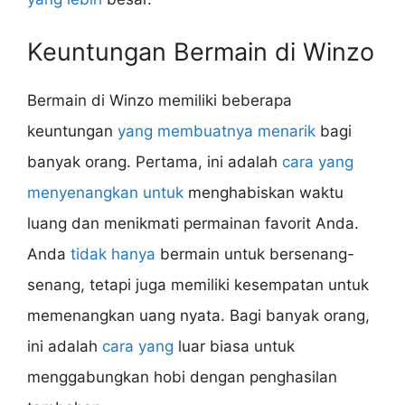
Keuntungan Bermain di Winzo
Bermain di Winzo memiliki beberapa
keuntungan
yang membuatnya menarik
bagi
banyak orang. Pertama, ini adalah
cara yang
menyenangkan untuk
menghabiskan waktu
luang dan menikmati permainan favorit Anda.
Anda
tidak hanya
bermain untuk bersenang-
senang, tetapi juga memiliki kesempatan untuk
memenangkan uang nyata. Bagi banyak orang,
ini adalah
cara yang
luar biasa untuk
menggabungkan hobi dengan penghasilan