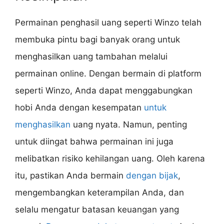
Permainan penghasil uang seperti Winzo telah
membuka pintu bagi banyak orang untuk
menghasilkan uang tambahan melalui
permainan online. Dengan bermain di platform
seperti Winzo, Anda dapat menggabungkan
hobi Anda dengan kesempatan
untuk
menghasilkan
uang nyata. Namun, penting
untuk diingat bahwa permainan ini juga
melibatkan risiko kehilangan uang. Oleh karena
itu, pastikan Anda bermain
dengan bijak
,
mengembangkan keterampilan Anda, dan
selalu mengatur batasan keuangan yang