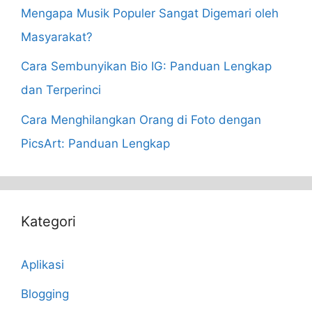
Mengapa Musik Populer Sangat Digemari oleh
Masyarakat?
Cara Sembunyikan Bio IG: Panduan Lengkap
dan Terperinci
Cara Menghilangkan Orang di Foto dengan
PicsArt: Panduan Lengkap
Kategori
Aplikasi
Blogging