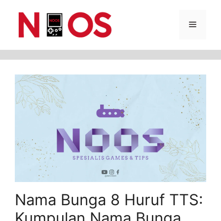
Skip
Menu
to
content
Nama Bunga 8 Huruf TTS:
Kumpulan Nama Bunga