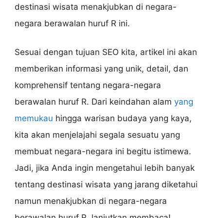
destinasi wisata menakjubkan di negara-
negara berawalan huruf R ini.
Sesuai dengan tujuan SEO kita, artikel ini akan
memberikan informasi yang unik, detail, dan
komprehensif tentang negara-negara
berawalan huruf R. Dari keindahan alam
yang
memukau
hingga warisan budaya yang kaya,
kita akan menjelajahi segala sesuatu yang
membuat negara-negara ini begitu istimewa.
Jadi, jika Anda ingin mengetahui lebih banyak
tentang destinasi wisata yang jarang diketahui
namun menakjubkan di negara-negara
berawalan huruf R, lanjutkan membaca!