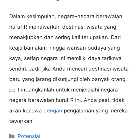
Dalam kesimpulan, negara-negara berawalan
huruf R menawarkan destinasi wisata yang
menakjubkan dan sering kali terlupakan. Dari
keajaiban alam hingga warisan budaya yang
kaya, setiap negara ini memiliki daya tariknya
sendiri. Jadi, jika Anda mencari destinasi wisata
baru yang jarang dikunjungi oleh banyak orang,
pertimbangkanlah untuk menjelajahi negara-
negara berawalan huruf R ini. Anda pasti tidak
akan kecewa
dengan
pengalaman yang mereka
tawarkan!
Categories
Potensial