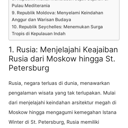
Pulau Mediterania
9. Republik Moldova: Menyelami Keindahan
Anggur dan Warisan Budaya
10. Republik Seychelles: Menemukan Surga
Tropis di Kepulauan Indah
1. Rusia: Menjelajahi Keajaiban
Rusia dari Moskow hingga St.
Petersburg
Rusia, negara terluas di dunia, menawarkan
pengalaman wisata yang tak terlupakan. Mulai
dari menjelajahi keindahan arsitektur megah di
Moskow hingga mengagumi kemegahan Istana
Winter di St. Petersburg, Rusia memiliki