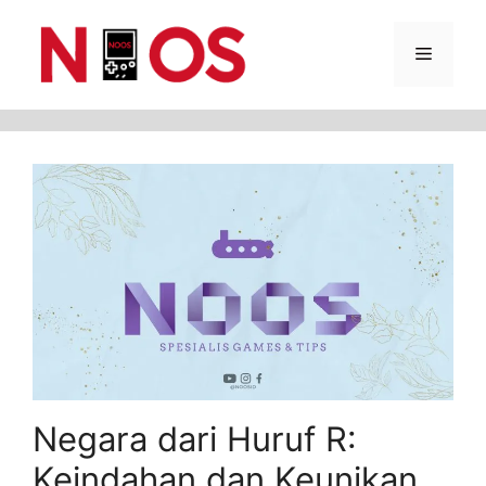
Skip
Menu
to
content
Negara dari Huruf R:
Keindahan dan Keunikan