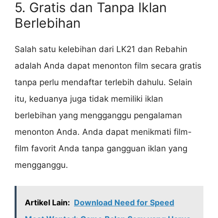
5. Gratis dan Tanpa Iklan
Berlebihan
Salah satu kelebihan dari LK21 dan Rebahin
adalah Anda dapat menonton film secara gratis
tanpa perlu mendaftar terlebih dahulu. Selain
itu, keduanya juga tidak memiliki iklan
berlebihan yang mengganggu pengalaman
menonton Anda. Anda dapat menikmati film-
film favorit Anda tanpa gangguan iklan yang
mengganggu.
Artikel Lain:
Download Need for Speed