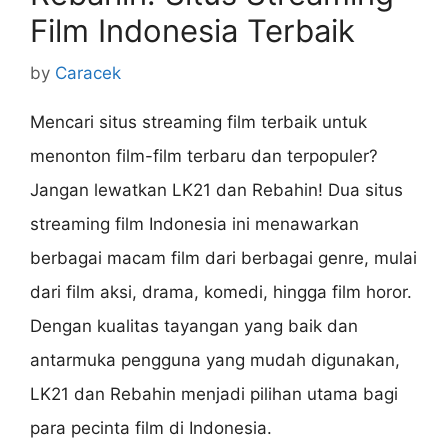
Film Indonesia Terbaik
by
Caracek
Mencari situs streaming film terbaik untuk
menonton film-film terbaru dan terpopuler?
Jangan lewatkan LK21 dan Rebahin! Dua situs
streaming film Indonesia ini menawarkan
berbagai macam film dari berbagai genre, mulai
dari film aksi, drama, komedi, hingga film horor.
Dengan kualitas tayangan yang baik dan
antarmuka pengguna yang mudah digunakan,
LK21 dan Rebahin menjadi pilihan utama bagi
para pecinta film di Indonesia.