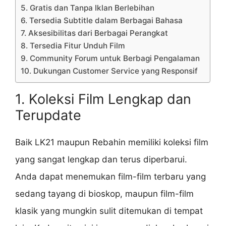
5. Gratis dan Tanpa Iklan Berlebihan
6. Tersedia Subtitle dalam Berbagai Bahasa
7. Aksesibilitas dari Berbagai Perangkat
8. Tersedia Fitur Unduh Film
9. Community Forum untuk Berbagi Pengalaman
10. Dukungan Customer Service yang Responsif
1. Koleksi Film Lengkap dan
Terupdate
Baik LK21 maupun Rebahin memiliki koleksi film
yang sangat lengkap dan terus diperbarui.
Anda dapat menemukan film-film terbaru yang
sedang tayang di bioskop, maupun film-film
klasik yang mungkin sulit ditemukan di tempat