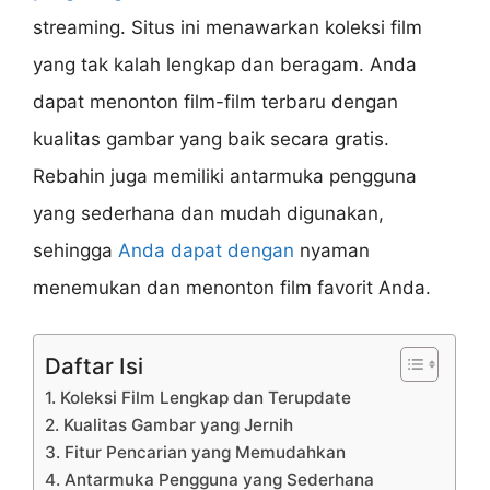
streaming. Situs ini menawarkan koleksi film
yang tak kalah lengkap dan beragam. Anda
dapat menonton film-film terbaru dengan
kualitas gambar yang baik secara gratis.
Rebahin juga memiliki antarmuka pengguna
yang sederhana dan mudah digunakan,
sehingga
Anda dapat dengan
nyaman
menemukan dan menonton film favorit Anda.
Daftar Isi
1. Koleksi Film Lengkap dan Terupdate
2. Kualitas Gambar yang Jernih
3. Fitur Pencarian yang Memudahkan
4. Antarmuka Pengguna yang Sederhana