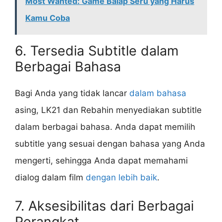
Most Wanted: Game Balap Seru yang Harus
Kamu Coba
6. Tersedia Subtitle dalam
Berbagai Bahasa
Bagi Anda yang tidak lancar
dalam bahasa
asing, LK21 dan Rebahin menyediakan subtitle
dalam berbagai bahasa. Anda dapat memilih
subtitle yang sesuai dengan bahasa yang Anda
mengerti, sehingga Anda dapat memahami
dialog dalam film
dengan lebih baik
.
7. Aksesibilitas dari Berbagai
Perangkat