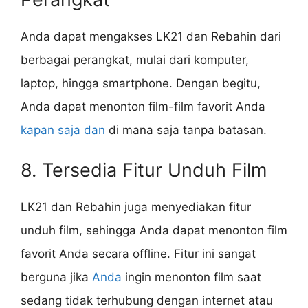
Anda dapat mengakses LK21 dan Rebahin dari
berbagai perangkat, mulai dari komputer,
laptop, hingga smartphone. Dengan begitu,
Anda dapat menonton film-film favorit Anda
kapan saja dan
di mana saja tanpa batasan.
8. Tersedia Fitur Unduh Film
LK21 dan Rebahin juga menyediakan fitur
unduh film, sehingga Anda dapat menonton film
favorit Anda secara offline. Fitur ini sangat
berguna jika
Anda
ingin menonton film saat
sedang tidak terhubung dengan internet atau