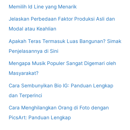
Memilih Id Line yang Menarik
Jelaskan Perbedaan Faktor Produksi Asli dan
Modal atau Keahlian
Apakah Teras Termasuk Luas Bangunan? Simak
Penjelasannya di Sini
Mengapa Musik Populer Sangat Digemari oleh
Masyarakat?
Cara Sembunyikan Bio IG: Panduan Lengkap
dan Terperinci
Cara Menghilangkan Orang di Foto dengan
PicsArt: Panduan Lengkap