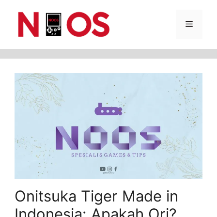
Skip
Menu
to
content
Onitsuka Tiger Made in
Indonesia: Apakah Ori?