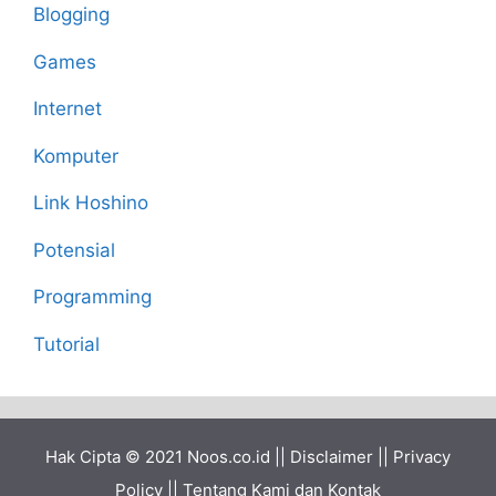
Blogging
Games
Internet
Komputer
Link Hoshino
Potensial
Programming
Tutorial
Hak Cipta © 2021
Noos.co.id
||
Disclaimer
||
Privacy
Policy
||
Tentang Kami dan Kontak