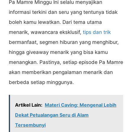
Pa Mamre Minggu Ini selalu menyajikan
informasi terkini dan seru yang tentunya tidak
boleh kamu lewatkan. Dari tema utama
menarik, wawancara eksklusif,
tips dan trik
bermanfaat, segmen hiburan yang menghibur,
hingga giveaway menarik yang bisa kamu
menangkan. Pastinya, setiap episode Pa Mamre
akan memberikan pengalaman menarik dan
berbeda setiap minggunya.
Artikel Lain:
Materi Caving: Mengenal Lebih
Dekat Petualangan Seru di Alam
Tersembunyi