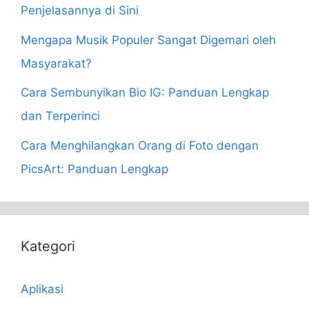
Penjelasannya di Sini
Mengapa Musik Populer Sangat Digemari oleh
Masyarakat?
Cara Sembunyikan Bio IG: Panduan Lengkap
dan Terperinci
Cara Menghilangkan Orang di Foto dengan
PicsArt: Panduan Lengkap
Kategori
Aplikasi