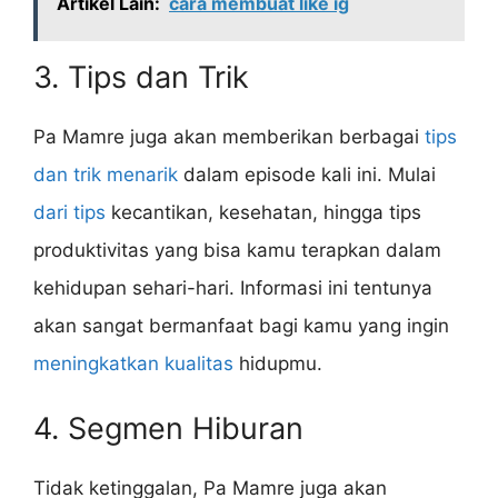
Artikel Lain:
cara membuat like ig
3. Tips dan Trik
Pa Mamre juga akan memberikan berbagai
tips
dan trik menarik
dalam episode kali ini. Mulai
dari tips
kecantikan, kesehatan, hingga tips
produktivitas yang bisa kamu terapkan dalam
kehidupan sehari-hari. Informasi ini tentunya
akan sangat bermanfaat bagi kamu yang ingin
meningkatkan kualitas
hidupmu.
4. Segmen Hiburan
Tidak ketinggalan, Pa Mamre juga akan