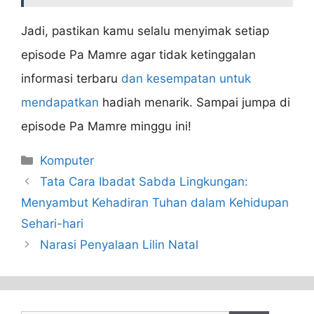
Jadi, pastikan kamu selalu menyimak setiap
episode Pa Mamre agar tidak ketinggalan
informasi terbaru
dan kesempatan untuk
mendapatkan
hadiah menarik. Sampai jumpa di
episode Pa Mamre minggu ini!
Categories
Komputer
Tata Cara Ibadat Sabda Lingkungan:
Menyambut Kehadiran Tuhan dalam Kehidupan
Sehari-hari
Narasi Penyalaan Lilin Natal