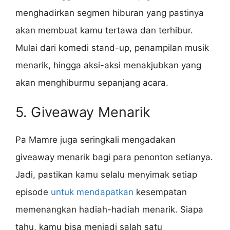
menghadirkan segmen hiburan yang pastinya
akan membuat kamu tertawa dan terhibur.
Mulai dari komedi stand-up, penampilan musik
menarik, hingga aksi-aksi menakjubkan yang
akan menghiburmu sepanjang acara.
5. Giveaway Menarik
Pa Mamre juga seringkali mengadakan
giveaway menarik bagi para penonton setianya.
Jadi, pastikan kamu selalu menyimak setiap
episode
untuk mendapatkan
kesempatan
memenangkan hadiah-hadiah menarik. Siapa
tahu, kamu bisa menjadi salah satu