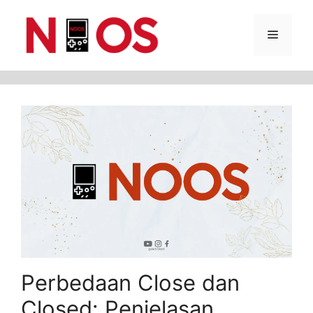
Skip
Menu
to
content
Perbedaan Close dan
Closed: Penjelasan