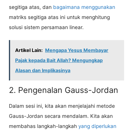
segitiga atas, dan
bagaimana menggunakan
matriks segitiga atas ini untuk menghitung
solusi sistem persamaan linear.
Artikel Lain:
Mengapa Yesus Membayar
Pajak kepada Bait Allah? Mengungkap
Alasan dan Implikasinya
2. Pengenalan Gauss-Jordan
Dalam sesi ini, kita akan menjelajahi metode
Gauss-Jordan secara mendalam. Kita akan
membahas langkah-langkah
yang diperlukan