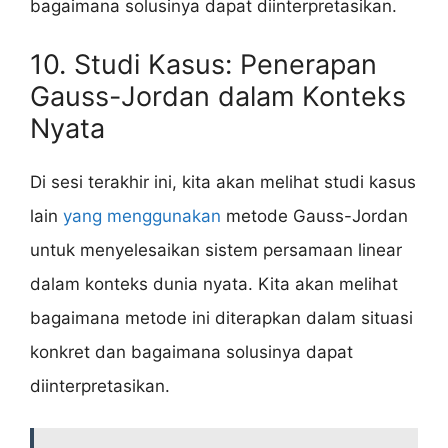
bagaimana solusinya dapat diinterpretasikan.
10. Studi Kasus: Penerapan
Gauss-Jordan dalam Konteks
Nyata
Di sesi terakhir ini, kita akan melihat studi kasus
lain
yang menggunakan
metode Gauss-Jordan
untuk menyelesaikan sistem persamaan linear
dalam konteks dunia nyata. Kita akan melihat
bagaimana metode ini diterapkan dalam situasi
konkret dan bagaimana solusinya dapat
diinterpretasikan.