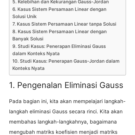
5. Kelebihan dan Kekurangan Gauss-Jordan
6. Kasus Sistem Persamaan Linear dengan
Solusi Unik
7. Kasus Sistem Persamaan Linear tanpa Solusi
8. Kasus Sistem Persamaan Linear dengan
Banyak Solusi
9. Studi Kasus: Penerapan Eliminasi Gauss
dalam Konteks Nyata
10. Studi Kasus: Penerapan Gauss-Jordan dalam
Konteks Nyata
1. Pengenalan Eliminasi Gauss
Pada bagian ini, kita akan mempelajari langkah-
langkah eliminasi Gauss secara rinci. Kita akan
membahas langkah-langkahnya, bagaimana
mengubah matriks koefisien menjadi matriks