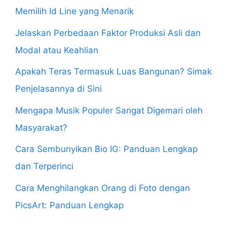
Memilih Id Line yang Menarik
Jelaskan Perbedaan Faktor Produksi Asli dan
Modal atau Keahlian
Apakah Teras Termasuk Luas Bangunan? Simak
Penjelasannya di Sini
Mengapa Musik Populer Sangat Digemari oleh
Masyarakat?
Cara Sembunyikan Bio IG: Panduan Lengkap
dan Terperinci
Cara Menghilangkan Orang di Foto dengan
PicsArt: Panduan Lengkap