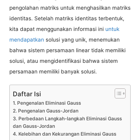
pengolahan matriks untuk menghasilkan matriks
identitas. Setelah matriks identitas terbentuk,
kita dapat menggunakan informasi ini
untuk
mendapatkan
solusi yang unik, menemukan
bahwa sistem persamaan linear tidak memiliki
solusi, atau mengidentifikasi bahwa sistem
persamaan memiliki banyak solusi.
Daftar Isi
1. Pengenalan Eliminasi Gauss
2. Pengenalan Gauss-Jordan
3. Perbedaan Langkah-langkah Eliminasi Gauss
dan Gauss-Jordan
4. Kelebihan dan Kekurangan Eliminasi Gauss