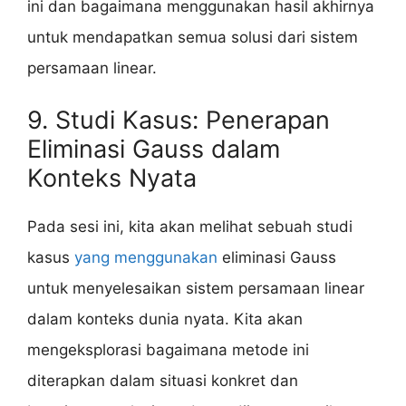
ini dan bagaimana menggunakan hasil akhirnya
untuk mendapatkan semua solusi dari sistem
persamaan linear.
9. Studi Kasus: Penerapan
Eliminasi Gauss dalam
Konteks Nyata
Pada sesi ini, kita akan melihat sebuah studi
kasus
yang menggunakan
eliminasi Gauss
untuk menyelesaikan sistem persamaan linear
dalam konteks dunia nyata. Kita akan
mengeksplorasi bagaimana metode ini
diterapkan dalam situasi konkret dan