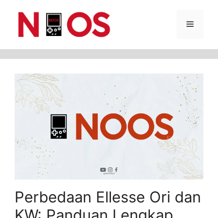
Skip
Menu
to
content
Perbedaan Ellesse Ori dan
KW: Panduan Lengkap