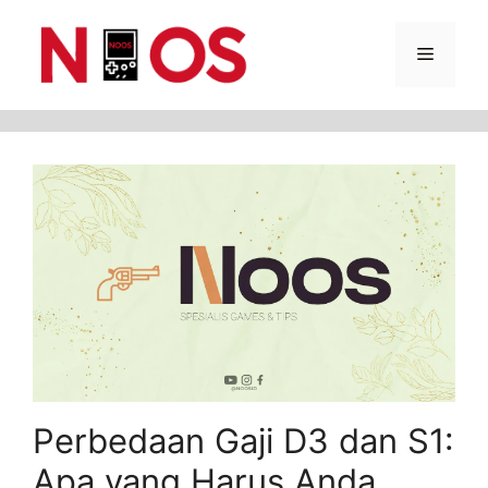
Skip
Menu
to
content
Perbedaan Gaji D3 dan S1:
Apa yang Harus Anda